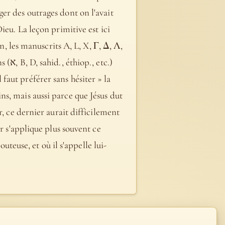
er des outrages dont on l'avait
ieu. La leçon primitive est ici
n, les manuscrits A, L, X, Γ, Δ, Λ,
tc.)
aut préférer sans hésiter » la
s, mais aussi parce que Jésus dut
r, ce dernier aurait difficilement
r s'applique plus souvent ce
uteuse, et où il s'appelle lui-