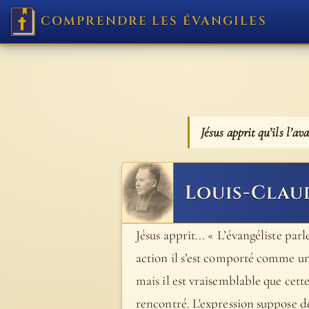
COMPRENDRE LES ÉVANGILES
Jésus apprit qu’ils l’av
Louis-Clau
Jésus apprit... « L’évangéliste pa
action il s’est comporté comme un
mais il est vraisemblable que cett
rencontré. L'expression suppose de