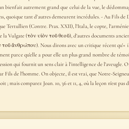
 un bienfait autrement grand que celui de la vue, le dédommag
ns, quoique tant d'autres demeurent incrédules. - Au Fils de D
ue Tertullien (Contre. Prax. XXII), l'Itala, le copte, l'arménie
ate (τὸν υἱὸν τοῦ θεοῦ), d'autres documents anciens (א, B, D, sahid., éthiop., e
 τοῦ ἄνθρώπου). Nous dirons avec un critique récent qu'« il f
ment parce qu'elle a pour elle un plus grand nombre de témoin
ion qui fournit un sens clair à l'intelligence de l'aveugle. O
par Fils de l'homme. On objecte, il est vrai, que Notre-Seigneu
t ; mais comparez Joan. 10, 36 et 11, 4, où la leçon n'est pas do