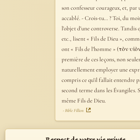
son confesseur courageux, et, par
accablé. - Crois-tu… ? Toi, du moi
l'objet d'une controverse. Tandis q
etc., lisent « Fils de Dieu », comme la Vulg
ont « Fils de l'homme » (τὸν υἱὸν
première de ces leçons, non seule
naturellement employer une express
compris ce qu'il fallait entendre 
second terme dans les Évangiles. Soi
même Fils de Dieu.
- Bible Fillion
Respect de votre vie privée