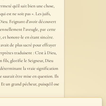
rmeté qu'il sait bien une chose,
ui est ne soit pas ». Les juifs,
à Dieu. Feignant d'avoir découvert
lennellement l'aveugle, par cette
, et honore-le en étant sincère.
y avait de plus sacré pour effrayer
prètes traduisent : C'est à Dieu,
 fils, glorifie le Seigneur, Dieu
 déterminant la vraie signification
e saurait être mise en question. Ils
Et un grand pécheur, puisqu'il ose