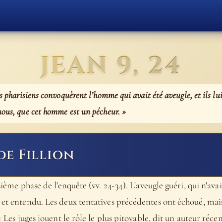
JEAN 9, 24
es pharisiens convoquèrent l’homme qui avait été aveugle, et ils lui
nous, que cet homme est un pécheur. »
de Fillion
sième phase de l'enquête (vv. 24-34). L'aveugle guéri, qui n'avai
é et entendu. Les deux tentatives précédentes ont échoué, mai
« Les juges jouent le rôle le plus pitoyable, dit un auteur réce