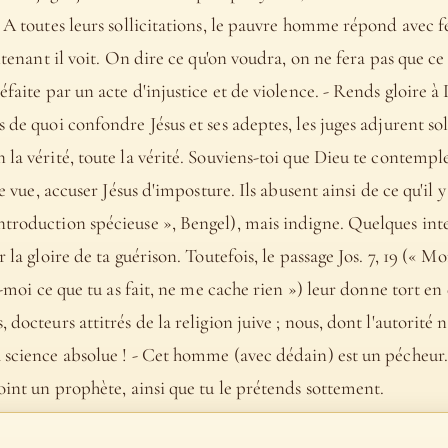
. A toutes leurs sollicitations, le pauvre homme répond avec fe
ntenant il voit. On dire ce qu'on voudra, on ne fera pas que ce q
éfaite par un acte d'injustice et de violence. - Rends gloire 
s de quoi confondre Jésus et ses adeptes, les juges adjurent so
 la vérité, toute la vérité. Souviens-toi que Dieu te contemple
de vue, accuser Jésus d'imposture. Ils abusent ainsi de ce qu'il 
troduction spécieuse », Bengel), mais indigne. Quelques inter
 la gloire de ta guérison. Toutefois, le passage Jos. 7, 19 (« Mon
le-moi ce que tu as fait, ne me cache rien ») leur donne tort en
docteurs attitrés de la religion juive ; nous, dont l'autorité n
 science absolue ! - Cet homme (avec dédain) est un pécheur. 
point un prophète, ainsi que tu le prétends sottement.