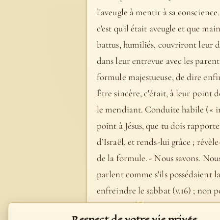
l'aveugle à mentir à sa conscience
c'est qu'il était aveugle et que mai
battus, humiliés, couvriront leur d
dans leur entrevue avec les parent
formule majestueuse, de dire enfin
Être sincère, c'était, à leur point 
le mendiant. Conduite habile (« in
point à Jésus, que tu dois rapporter
d’Israël, et rends-lui grâce ; révè
de la formule. - Nous savons. Nous, 
parlent comme s'ils possédaient la
enfreindre le sabbat (v.16) ; non 
- Bible Fillion
Respect de votre vie privée