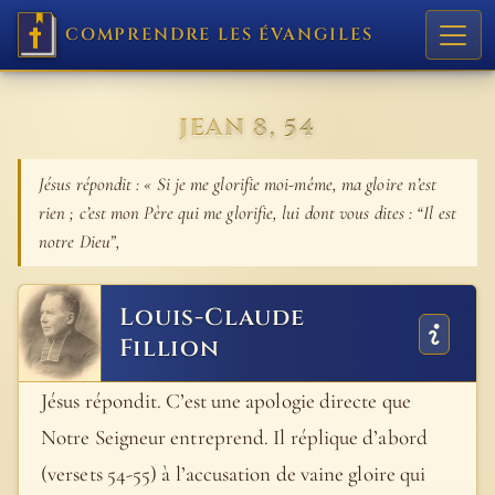
COMPRENDRE LES ÉVANGILES
JEAN 8, 54
Jésus répondit : « Si je me glorifie moi-même, ma gloire n’est
rien ; c’est mon Père qui me glorifie, lui dont vous dites : “Il est
notre Dieu”,
Louis-Claude
Fillion
Jésus répondit. C’est une apologie directe que
Notre Seigneur entreprend. Il réplique d’abord
(versets 54-55) à l’accusation de vaine gloire qui