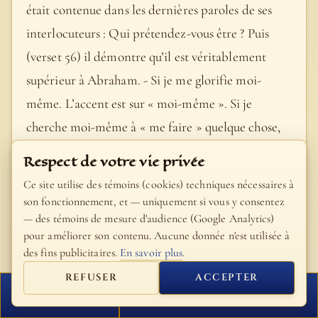
était contenue dans les dernières paroles de ses
interlocuteurs : Qui prétendez-vous être ? Puis
(verset 56) il démontre qu’il est véritablement
supérieur à Abraham. - Si je me glorifie moi-
même. L’accent est sur « moi-même ». Si je
cherche moi-même à « me faire » quelque chose,
comme vous le prétendez. Dans ce cas, en tant
Respect de votre vie privée
qu’il est homme et d’après ce qui se passe
Ce site utilise des témoins (cookies) techniques nécessaires à
habituellement chez les hommes, qui essaient
son fonctionnement, et — uniquement si vous y consentez
— des témoins de mesure d'audience (Google Analytics)
personnellement de se faire valoir, sa gloire se
pour améliorer son contenu. Aucune donnée n'est utilisée à
réduirait à rien. - C’est mon Père qui me glorifie.
des fins publicitaires.
En savoir plus
.
Tout son honneur venait de Dieu même, ainsi qu’il
REFUSER
ACCEPTER
l’avait déjà dit quelques lignes plus haut, verset 50.
FERMER
PROCHAIN VERSET
Son père, en effet, le glorifiait de mille manières,