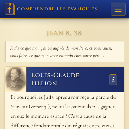
COMPRENDRE LES ÉVANGILES
JEAN 8, 38
Je dis ce que moi, j’ai vu auprès de mon Père, et vous aussi,
vous faites ce que vous avez entendu chez votre père. »
Louis-Claude
Fillion
Et pourquoi les Juifs, après avoir reçu la parole du
Sauveur (verset 31), ne lui laissaient-ils pas gagner
en eux le moindre espace ? C’est à cause de la
différence fondamentale qui régnait entre eux et