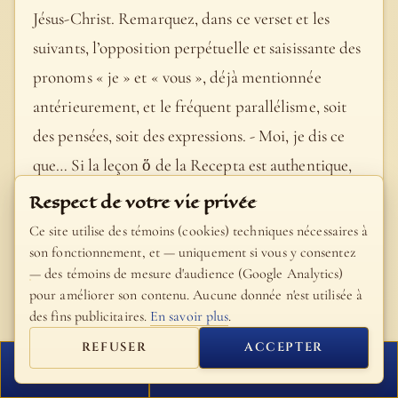
Jésus-Christ. Remarquez, dans ce verset et les
suivants, l’opposition perpétuelle et saisissante des
pronoms « je » et « vous », déjà mentionnée
antérieurement, et le fréquent parallélisme, soit
des pensées, soit des expressions. - Moi, je dis ce
que… Si la leçon ὅ de la Recepta est authentique,
cet emploi du singulier désignerait collectivement
Respect de votre vie privée
toutes les choses saintes, et sublimes, et parfaites,
Ce site utilise des témoins (cookies) techniques nécessaires à
que Jésus contemplait auprès de son Père céleste,
son fonctionnement, et — uniquement si vous y consentez
— des témoins de mesure d'audience (Google Analytics)
réunies dans une adorable unité. Mais le pluriel ᾅ
pour améliorer son contenu. Aucune donnée n'est utilisée à
(« quae ») est mieux garanti (א, B, C, D, X). - Ce
des fins publicitaires.
En savoir plus
.
que j’ai vu chez mon Père. Concept tout à fait
REFUSER
ACCEPTER
caractéristique du quatrième évangile. Cf. 3, 11, 32 ;
FERMER
PROCHAIN VERSET