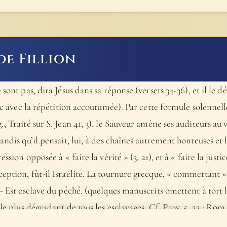
de Fillion
 sont pas, dira Jésus dans sa réponse (versets 34-36), et il le 
rec avec la répétition accoutumée). Par cette formule solennel
, Traité sur S. Jean 41, 3), le Sauveur amène ses auditeurs au v
tandis qu’il pensait, lui, à des chaînes autrement honteuses 
ssion opposée à « faire la vérité » (3, 21), et à « faire la justic
eption, fût-il Israélite. La tournure grecque, « commettant »
 - Est esclave du péché. (quelques manuscrits omettent à tort 
 plus dégradant de tous les esclavages. Cf. Prov. 5, 22 ; Rom. 6, 1
e plus souvent, quand les hommes ont de méchants maîtres, ils 