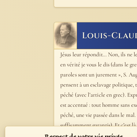
Louis-Clau
Jésus leur répondit… Non, ils ne le
en vérité je vous le dis (dans le g
paroles sont un jurement », S. Aug.
pensent à un esclavage politique, 
péché (avec l’article en grec). Expre
est accentué : tout homme sans exc
péché, une vie passée dans le mal.
suffisamment garantis). Et c’est là le
19. « O la misérable servitude ! L
Respect de votre vie privée