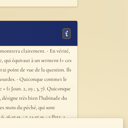
démontrera clairement. - En vérité,
le, qui équivaut à un serment (« ces
rai point de vue de la question. Ils
et lourdes. - Quiconque commet le
e » (1 Joan. 2, 29 ; 3, 7). Quiconque
, désigne très bien l’habitude du
les mots du péché, qui sont
6 et ss. ; 7, 14 et ss. ; 2 Petr. 2,
cherchent à se vendre : non qu’ils