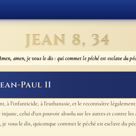
JEAN 8, 34
 Amen, amen, je vous le dis : qui commet le péché est esclave du pé
Jean-Paul II
, à l'infanticide, à l'euthanasie, et le reconnaître légalement,
injuste, celui d'un pouvoir absolu sur les autres et contre les 
té, je vous le dis, quiconque commet le péché est esclave du péc