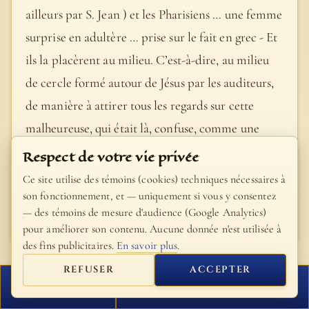
ailleurs par S. Jean ) et les Pharisiens … une femme
surprise en adultère … prise sur le fait en grec - Et
ils la placèrent au milieu. C’est-à-dire, au milieu
de cercle formé autour de Jésus par les auditeurs,
de manière à attirer tous les regards sur cette
malheureuse, qui était là, confuse, comme une
pièce à conviction. Le tableau est graphique ; mais
Respect de votre vie privée
la conduite des Pharisiens et des Scribes était bien
Ce site utilise des témoins (cookies) techniques nécessaires à
cruelle, et surtout bien peu décente.
son fonctionnement, et — uniquement si vous y consentez
— des témoins de mesure d'audience (Google Analytics)
- Bible Fillion
pour améliorer son contenu. Aucune donnée n'est utilisée à
des fins publicitaires.
En savoir plus
.
REFUSER
ACCEPTER
FERMER
PROCHAIN VERSET
Alcuin d'York