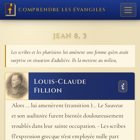
COMPRENDRE LES ÉVANGILES
JEAN 8, 3
Les scribes et les pharisiens lui amènent une femme qu’on avait
surprise en situation d’adultère. Ils la mettent au milieu,
Louis-Claude
Fillion
Alors … lui amenèrent (transition )… Le Sauveur
et son auditoire furent bientôt douloureusement
troublés dans leur sainte occupation. - Les scribes
(l’expression grecque n’est employée nulle part