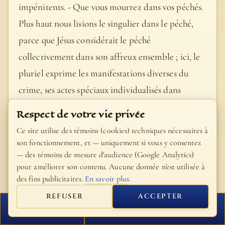
impénitents. - Que vous mourrez dans vos péchés.
Plus haut nous lisions le singulier dans le péché,
parce que Jésus considérait le péché
collectivement dans son affreux ensemble ; ici, le
pluriel exprime les manifestations diverses du
crime, ses actes spéciaux individualisés dans
chaque homme. - Car si vous ne … Notre-Seigneur
Respect de votre vie privée
explique sa pensée. Il n’était que trop en droit de
Ce site utilise des témoins (cookies) techniques nécessaires à
parler comme il venait de le faire, car il ne restait
son fonctionnement, et — uniquement si vous y consentez
— des témoins de mesure d'audience (Google Analytics)
à ses ennemis qu’une seule ressource pour obtenir
pour améliorer son contenu. Aucune donnée n'est utilisée à
le pardon de leurs péchés, et ils semblaient si peu
des fins publicitaires.
En savoir plus
.
disposés à en profiter. - Vous ne croyez pas à ce
REFUSER
ACCEPTER
que je suis. Cette unique ressource, c’était la foi à
FERMER
PROCHAIN VERSET
son caractère messianique, à sa divinité. - Vous