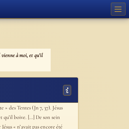
l vienne à moi, et qu’il
 » des Tentes (Jn 7, 37). Jésus
t qu’il boive. […] De son sein
r Jésus « n’avait pas encore été