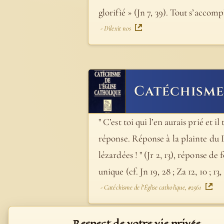
glorifié » (Jn 7, 39). Tout s’accom
- Dilexit nos
Catéchisme 
" C’est toi qui l’en aurais prié et
réponse. Réponse à la plainte du D
lézardées ! " (Jr 2, 13), réponse de f
unique (cf. Jn 19, 28 ; Za 12, 10 ; 13, 
- Catéchisme de l'Église catholique, #2561
Respect de votre vie privée