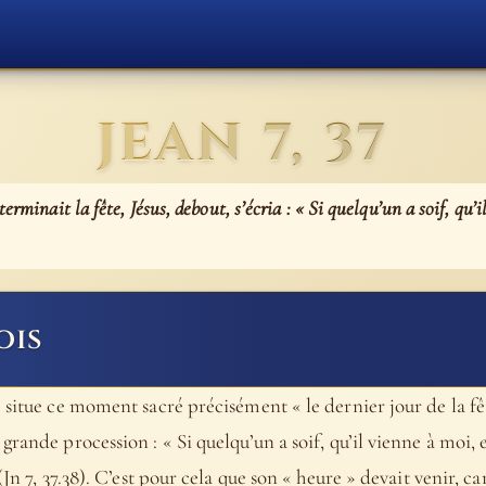
JEAN 7, 37
erminait la fête, Jésus, debout, s’écria : « Si quelqu’un a soif, qu’i
ois
situe ce moment sacré précisément « le dernier jour de la fête
rande procession : « Si quelqu’un a soif, qu’il vienne à moi, e
Jn 7, 37.38). C’est pour cela que son « heure » devait venir, ca