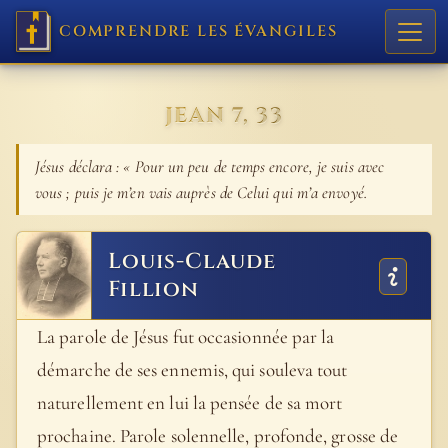
COMPRENDRE LES ÉVANGILES
JEAN 7, 33
Jésus déclara : « Pour un peu de temps encore, je suis avec
vous ; puis je m’en vais auprès de Celui qui m’a envoyé.
Louis-Claude
Fillion
La parole de Jésus fut occasionnée par la
démarche de ses ennemis, qui souleva tout
naturellement en lui la pensée de sa mort
prochaine. Parole solennelle, profonde, grosse de