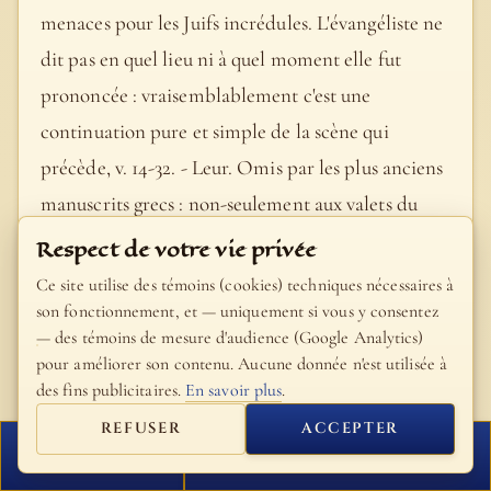
menaces pour les Juifs incrédules. L'évangéliste ne
dit pas en quel lieu ni à quel moment elle fut
prononcée : vraisemblablement c'est une
continuation pure et simple de la scène qui
précède, v. 14-32. - Leur. Omis par les plus anciens
manuscrits grecs : non-seulement aux valets du
Sanhédrin, quand Notre-Seigneur les vit venir à
Respect de votre vie privée
lui, mais aussi à tous les auditeurs, pour les exciter
Ce site utilise des témoins (cookies) techniques nécessaires à
à mettre à profit, en vue de leur salut, le peu de
son fonctionnement, et — uniquement si vous y consentez
— des témoins de mesure d'audience (Google Analytics)
temps qu'il devait rester avec eux. - Avec vous pour
pour améliorer son contenu. Aucune donnée n'est utilisée à
un peu de temps. Six mois seulement le séparaient
des fins publicitaires.
En savoir plus
.
de sa Passion, puisqu'on célébrait alors la fête des
REFUSER
ACCEPTER
Tabernacles, et que la Pâque suivante, il le lisait
FERMER
PROCHAIN VERSET