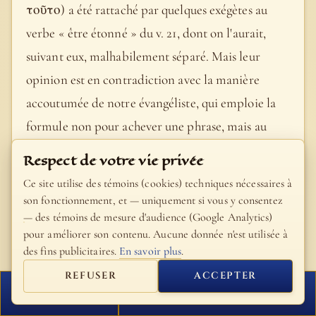
τοῦτο) a été rattaché par quelques exégètes au
verbe « être étonné » du v. 21, dont on l'aurait,
suivant eux, malhabilement séparé. Mais leur
opinion est en contradiction avec la manière
accoutumée de notre évangéliste, qui emploie la
formule non pour achever une phrase, mais au
contraire pour commencer une nouvelle période.
Respect de votre vie privée
Cf. 5, 16, 18 ; 6, 68 ; 8, 47 ; 10, 17 ; 12, 18, 39. En
Ce site utilise des témoins (cookies) techniques nécessaires à
outre, ils ont contre eux les versions syrienne,
son fonctionnement, et — uniquement si vous y consentez
— des témoins de mesure d'audience (Google Analytics)
copte, italique, éthiopienne, et plusieurs des plus
pour améliorer son contenu. Aucune donnée n'est utilisée à
anciens commentateurs grecs (notamment S. Jean
des fins publicitaires.
En savoir plus
.
Chrysostome et S. Cyrille), qui coupent la phrase
REFUSER
ACCEPTER
de la même manière que la Vulgate. Pour ces
FERMER
PROCHAIN VERSET
motifs, il a semblé préférable à divers auteurs de