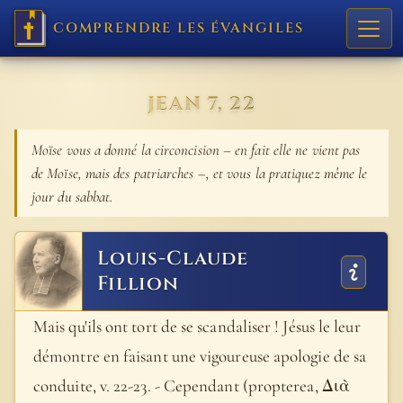
COMPRENDRE LES ÉVANGILES
JEAN 7, 22
Moïse vous a donné la circoncision – en fait elle ne vient pas
de Moïse, mais des patriarches –, et vous la pratiquez même le
jour du sabbat.
Louis-Claude
Fillion
Mais qu'ils ont tort de se scandaliser ! Jésus le leur
démontre en faisant une vigoureuse apologie de sa
conduite, v. 22-23. - Cependant (propterea, Διὰ