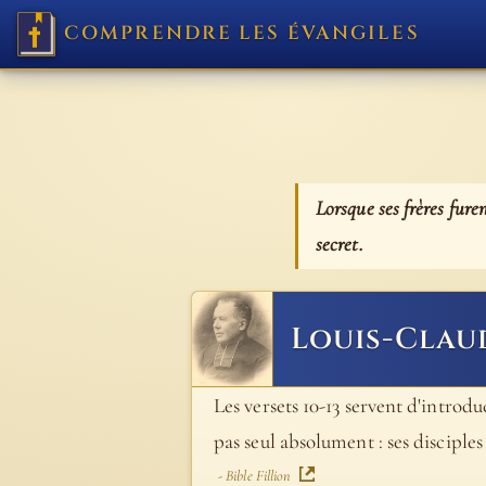
COMPRENDRE LES ÉVANGILES
Lorsque ses frères fure
secret.
Louis-Clau
Les versets 10-13 servent d'introdu
pas seul absolument : ses disciple
- Bible Fillion