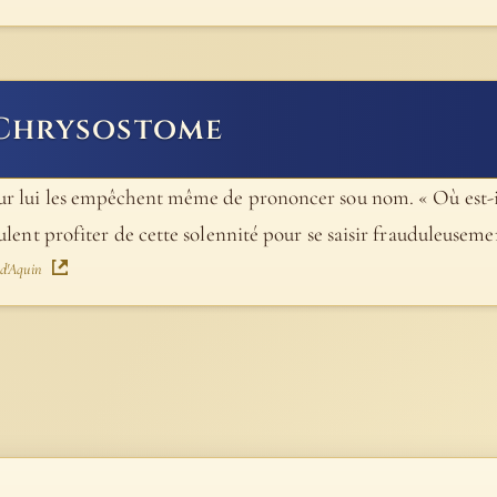
 Chrysostome
 pour lui les empêchent même de prononcer sou nom. « Où est-i
 veulent profiter de cette solennité pour se saisir frauduleusem
 d'Aquin