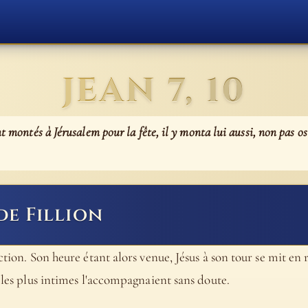
JEAN 7, 10
nt montés à Jérusalem pour la fête, il y monta lui aussi, non pas 
de Fillion
ction. Son heure étant alors venue, Jésus à son tour se mit en 
s les plus intimes l'accompagnaient sans doute.