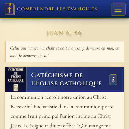
COMPRENDRE LES ÉVANGILES
JEAN 6, 56
Celui qui mange ma chair et boit mon sang demeure en moi, et
moi, je demeure en lui.
Catéchisme de
l'Église catholique
La communion accroît notre union au Christ.
Recevoir l’Eucharistie dans la communion porte
comme fruit principal l’union intime au Christ
Jésus. Le Seigneur dit en effet : " Qui mange ma