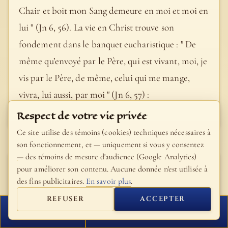
Chair et boit mon Sang demeure en moi et moi en
lui " (Jn 6, 56). La vie en Christ trouve son
fondement dans le banquet eucharistique : " De
même qu’envoyé par le Père, qui est vivant, moi, je
vis par le Père, de même, celui qui me mange,
vivra, lui aussi, par moi " (Jn 6, 57) :
- Catéchisme de l'Église catholique, #1391
Respect de votre vie privée
Ce site utilise des témoins (cookies) techniques nécessaires à
son fonctionnement, et — uniquement si vous y consentez
— des témoins de mesure d'audience (Google Analytics)
Pape Saint Jean-Paul
pour améliorer son contenu. Aucune donnée n'est utilisée à
II
des fins publicitaires.
En savoir plus
.
REFUSER
ACCEPTER
De plus, le sang du Christ révèle à l'homme que sa
FERMER
PROCHAIN VERSET
grandeur, et donc sa vocation, est le don total de