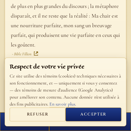
de plus en plus grandes du discours ; la métaphore
disparaît, et il ne reste que la réalité : Ma chair est
une nourriture parfaite, mon sang un breuvage
parfait, qui produisent une vie parfaite en ceux qui
les goûtent.
- Bible Fillion
Respect de votre vie privée
Ce site utilise des témoins (cookies) techniques nécessaires à
son fonctionnement, et — uniquement si vous y consentez
Saint Théophylacte
— des témoins de mesure d'audience (Google Analytics)
d'Ohrid
pour améliorer son contenu. Aucune donnée n'est utilisée à
des fins publicitaires.
En savoir plus
.
Car ce n'est pas seulement la chair d'un homme,
REFUSER
ACCEPTER
c'est la chair d'un Dieu, chair qui a la puissance de
FERMER
PROCHAIN VERSET
rendre l'homme tout divin, en l'enivrant de sa