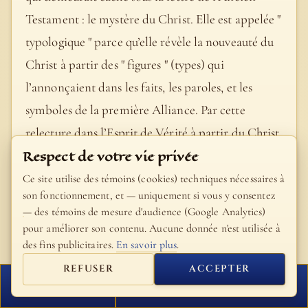
Testament : le mystère du Christ. Elle est appelée "
typologique " parce qu’elle révèle la nouveauté du
Christ à partir des " figures " (types) qui
l’annonçaient dans les faits, les paroles, et les
symboles de la première Alliance. Par cette
relecture dans l’Esprit de Vérité à partir du Christ,
Respect de votre vie privée
les figures sont dévoilés (cf. 2 Co 3, 14-16). Ainsi, le
déluge et l’arche de Noé préfiguraient le salut par
Ce site utilise des témoins (cookies) techniques nécessaires à
son fonctionnement, et — uniquement si vous y consentez
le Baptême (cf. 1 P 3, 21), la Nuée et la traversée de
— des témoins de mesure d'audience (Google Analytics)
la Mer Rouge également, et l’eau du rocher était la
pour améliorer son contenu. Aucune donnée n'est utilisée à
des fins publicitaires.
En savoir plus
.
figure des dons spirituels du Christ (cf. 1 Co 10, 1-
6) ; la manne au désert préfigurait l’Eucharistie, "
REFUSER
ACCEPTER
FERMER
PROCHAIN VERSET
le vrai Pain du Ciel " (Jn 6, 48).