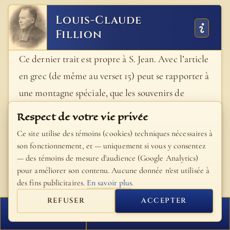
Louis-Claude
Fillion
Ce dernier trait est propre à S. Jean. Avec l’article
en grec (de même au verset 15) peut se rapporter à
une montagne spéciale, que les souvenirs de
l’évangéliste lui rendaient présente au moment où
Respect de votre vie privée
il écrivait ; mais ces mots pourraient bien
Ce site utilise des témoins (cookies) techniques nécessaires à
convenir aussi à tout le district montagneux du N.
son fonctionnement, et — uniquement si vous y consentez
— des témoins de mesure d'audience (Google Analytics)
E. du lac, par opposition aux rives beaucoup plus
pour améliorer son contenu. Aucune donnée n'est utilisée à
basses. S. Matthieu se contente de dire que Jésus
des fins publicitaires.
En savoir plus
.
s’était retiré en une lieu désert ; S. Luc précise la
REFUSER
ACCEPTER
localité en la plaçant non loin de Bethsaïda-Julias ;
FERMER
PROCHAIN VERSET
voyez notre commentaire et les cartes de MM