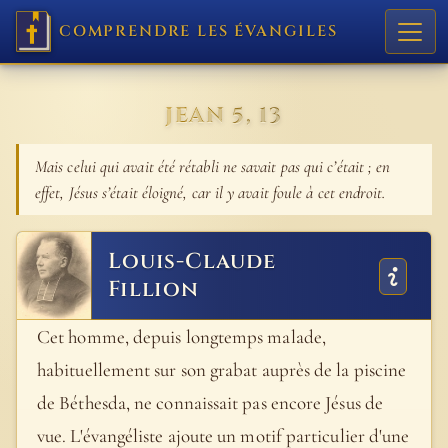
COMPRENDRE LES ÉVANGILES
JEAN 5, 13
Mais celui qui avait été rétabli ne savait pas qui c’était ; en
effet, Jésus s’était éloigné, car il y avait foule à cet endroit.
Louis-Claude
Fillion
Cet homme, depuis longtemps malade,
habituellement sur son grabat auprès de la piscine
de Béthesda, ne connaissait pas encore Jésus de
vue. L'évangéliste ajoute un motif particulier d'une