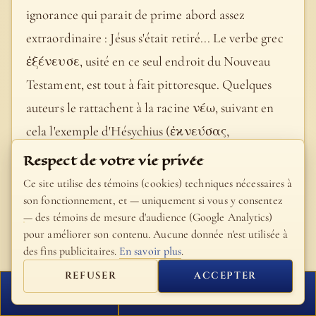
ignorance qui parait de prime abord assez
extraordinaire : Jésus s'était retiré... Le verbe grec
ἐξένευσε, usité en ce seul endroit du Nouveau
Testament, est tout à fait pittoresque. Quelques
auteurs le rattachent à la racine νέω, suivant en
cela l'exemple d'Hésychius (ἐϰνεύσας,
ἐϰϰολυμβήσας), ce qui lui donnerait la
Respect de votre vie privée
signification de « nager, émerger », par suite «
Ce site utilise des témoins (cookies) techniques nécessaires à
évader » ; mais il est préférable de le faire dériver
son fonctionnement, et — uniquement si vous y consentez
— des témoins de mesure d'audience (Google Analytics)
de ἐϰ et νεύω, « je plie, je m'incline » ; il signifie
pour améliorer son contenu. Aucune donnée n'est utilisée à
alors proprement : « le corps incliné, la tête
des fins publicitaires.
En savoir plus
.
penchée », ainsi que cela arrive quand on veut
REFUSER
ACCEPTER
sortir d'une foule pressée. Cf. Bretschneider,
FERMER
PROCHAIN VERSET