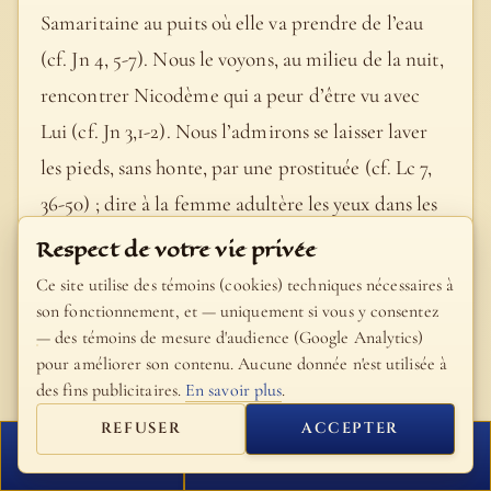
Samaritaine au puits où elle va prendre de l’eau
(cf. Jn 4, 5-7). Nous le voyons, au milieu de la nuit,
rencontrer Nicodème qui a peur d’être vu avec
Lui (cf. Jn 3,1-2). Nous l’admirons se laisser laver
les pieds, sans honte, par une prostituée (cf. Lc 7,
36-50) ; dire à la femme adultère les yeux dans les
yeux : je ne te condamne pas (cf. Jn 8, 11) ;
Respect de votre vie privée
affronter l’indifférence de ses disciples lorsqu’il
Ce site utilise des témoins (cookies) techniques nécessaires à
dit à l’aveugle sur la route avec tendresse : « Que
son fonctionnement, et — uniquement si vous y consentez
— des témoins de mesure d'audience (Google Analytics)
veux-tu que je fasse pour toi ? » (Mc 10, 51). Le
pour améliorer son contenu. Aucune donnée n'est utilisée à
Christ montre que Dieu est proximité, compassion
des fins publicitaires.
En savoir plus
.
et tendresse.
REFUSER
ACCEPTER
FERMER
PROCHAIN VERSET
- Dilexit nos