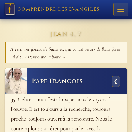
COMPRENDRE LES ÉVANGILES
JEAN 4, 7
Arrive une femme de Samarie, qui venait puiser de l’eau. Jésus
lui dit : « Donne-moi à boire. »
Pape Francois
35. Cela est manifeste lorsque nous le voyons à
l’œuvre. Il est toujours à la recherche, toujours
proche, toujours ouvert à la rencontre. Nous le
contemplons s’arrêter pour parler avec la