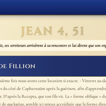
JEAN 4, 51
t, ses serviteurs arrivèrent à sa rencontre et lui dirent que son en
de Fillion
ième fois nous avons cette locution si exacte. - Vinrent au-de
gés du côté de Capharnaüm après la guérison, afin d'apprend
it. D'après la Recepta, que ton fils vit. La « forme oblique » d
 de quelqu'un, semble ici mieux accréditée que la forme directe