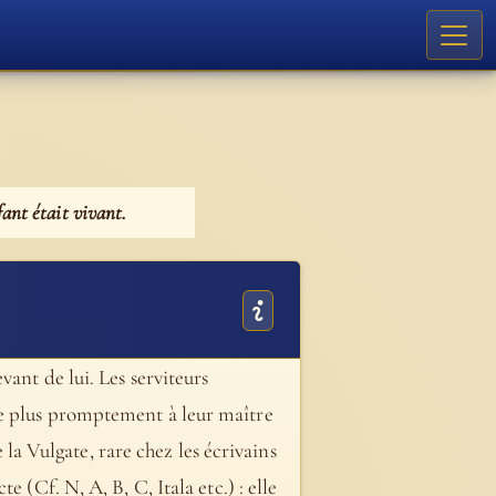
fant était vivant.
vant de lui. Les serviteurs
re plus promptement à leur maître
e la Vulgate, rare chez les écrivains
 (Cf. N, A, B, C, Itala etc.) : elle