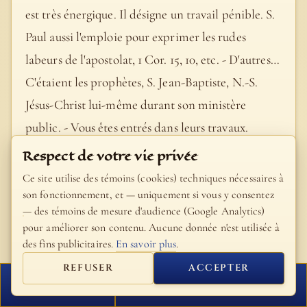
est très énergique. Il désigne un travail pénible. S.
Paul aussi l'emploie pour exprimer les rudes
labeurs de l'apostolat, 1 Cor. 15, 10, etc. - D'autres…
C'étaient les prophètes, S. Jean-Baptiste, N.-S.
Jésus-Christ lui-même durant son ministère
public. - Vous êtes entrés dans leurs travaux.
Locution élégante et pittoresque, pour dire que,
Respect de votre vie privée
du moins en ce qui concernait l'évangélisation des
Ce site utilise des témoins (cookies) techniques nécessaires à
Juifs, les apôtres n'auraient pas à exécuter les
son fonctionnement, et — uniquement si vous y consentez
— des témoins de mesure d'audience (Google Analytics)
premiers travaux. Avant eux on avait labouré,
pour améliorer son contenu. Aucune donnée n'est utilisée à
ensemencé les champs : ils venaient joyeusement
des fins publicitaires.
En savoir plus
.
faire la moisson.
REFUSER
ACCEPTER
FERMER
PROCHAIN VERSET
- Bible Fillion