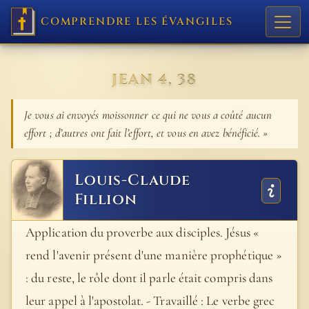
COMPRENDRE LES ÉVANGILES
JEAN 4, 38
Je vous ai envoyés moissonner ce qui ne vous a coûté aucun
effort ; d’autres ont fait l’effort, et vous en avez bénéficié. »
Louis-Claude
Fillion
Application du proverbe aux disciples. Jésus «
rend l'avenir présent d'une manière prophétique »
: du reste, le rôle dont il parle était compris dans
leur appel à l'apostolat. - Travaillé : Le verbe grec