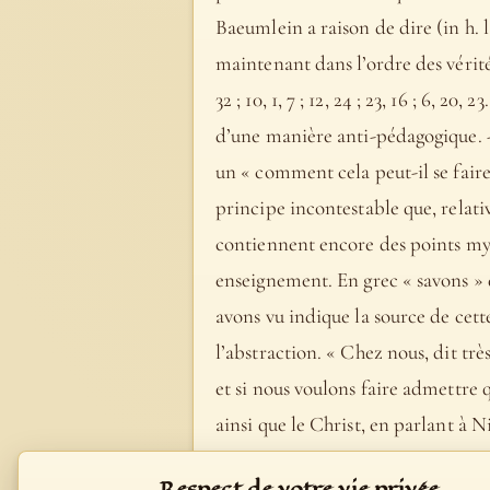
Baeumlein a raison de dire (in h. l.
maintenant dans l’ordre des vérité
32 ; 10, 1, 7 ; 12, 24 ; 23, 16 ; 6, 
d’une manière anti-pédagogique. -
un « comment cela peut-il se faire
principe incontestable que, relati
contiennent encore des points myst
enseignement. En grec « savons » d
avons vu indique la source de cett
l’abstraction. « Chez nous, dit trè
et si nous voulons faire admettre
ainsi que le Christ, en parlant à N
corrélation avec « avons vu », est
Respect de votre vie privée