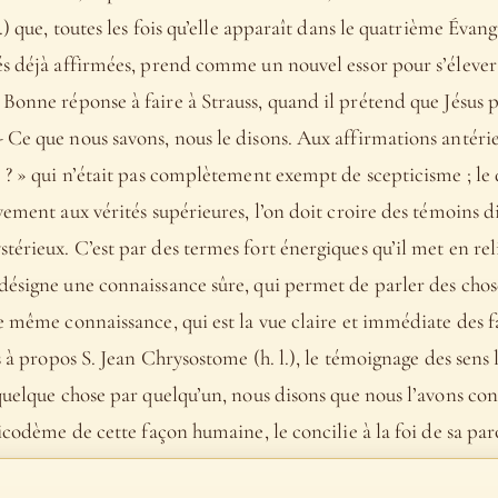
) que, toutes les fois qu’elle apparaît dans le quatrième Évangi
s déjà affirmées, prend comme un nouvel essor pour s’élever à
20, 23. Bonne réponse à faire à Strauss, quand il prétend que Jésu
 Ce que nous savons, nous le disons. Aux affirmations antéri
 ? » qui n’était pas complètement exempt de scepticisme ; le 
vement aux vérités supérieures, l’on doit croire des témoins d
érieux. C’est par des termes fort énergiques qu’il met en reli
ésigne une connaissance sûre, qui permet de parler des chose
e même connaissance, qui est la vue claire et immédiate des fa
s à propos S. Jean Chrysostome (h. l.), le témoignage des sens le
 quelque chose par quelqu’un, nous disons que nous l’avons co
icodème de cette façon humaine, le concilie à la foi de sa par
 plus expressif que « disons », de même que « avons vu » l’emp