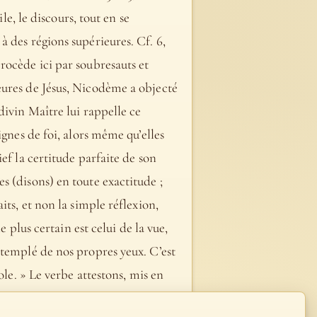
le, le discours, tout en se
 des régions supérieures. Cf. 6,
s procède ici par soubresauts et
eures de Jésus, Nicodème a objecté
divin Maître lui rappelle ce
ignes de foi, alors même qu’elles
ef la certitude parfaite de son
s (disons) en toute exactitude ;
its, et non la simple réflexion,
 plus certain est celui de la vue,
ntemplé de nos propres yeux. C’est
ole. » Le verbe attestons, mis en
orte en vigueur sur « savons ». Ce