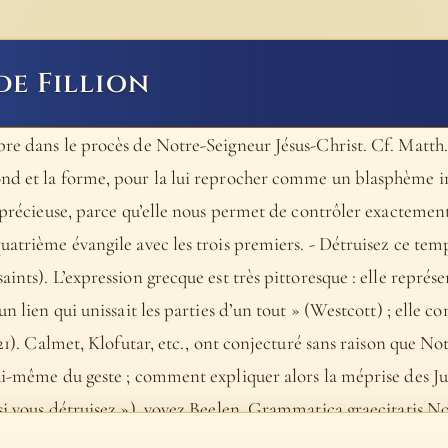
de Fillion
e dans le procès de Notre-Seigneur Jésus-Christ. Cf. Matth. 26
nd et la forme, pour la lui reprocher comme un blasphème in
s précieuse, parce qu’elle nous permet de contrôler exactemen
uatrième évangile avec les trois premiers. - Détruisez ce tem
aints). L’expression grecque est très pittoresque : elle représ
un lien qui unissait les parties d’un tout » (Westcott) ; elle 
. 21). Calmet, Klofutar, etc., ont conjecturé sans raison que N
lui-même du geste ; comment expliquer alors la méprise des J
si vous détruisez »), voyez Beelen, Grammatica graecitatis Nov
valant à « le troisième jour » - Je le relèverai. Littéralement 