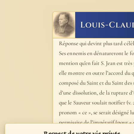
Louis-Clau
Réponse qui devint plus tard célèbr
Ses ennemis en dénatureront le fo
mention qu’en fait S. Jean est trè
elle montre en outre l’accord du q
composé du Saint et du Saint des s
d’une dissolution, de la rupture d’
que le Sauveur voulait notifier (v
pronom « ce », se serait désigné 
permissive de l’impératif (pour « 
jours est une formule hébraïque équi
Respect de votre vie privée