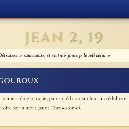
JEAN 2, 19
Détruisez ce sanctuaire, et en trois jours je le relèverai. »
igouroux
 manière énigmatique, parce qu’il connaît leur incrédulité et
ictoire sur la mort (saint Chrysostome).