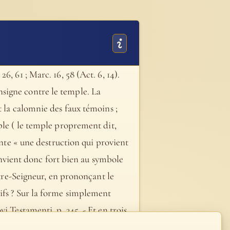
, 61 ; Marc. 16, 58 (Act. 6, 14).
signe contre le temple. La
t la calomnie des faux témoins ;
ple ( le temple proprement dit,
ente « une destruction qui provient
convient donc fort bien au symbole
otre-Seigneur, en prononçant le
uifs ? Sur la forme simplement
i Testamenti, p. 345. - Et en trois
en grec : « je réveillerai » . Belle