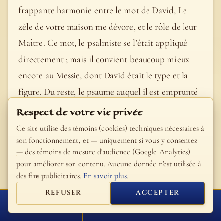
frappante harmonie entre le mot de David, Le
zèle de votre maison me dévore, et le rôle de leur
Maître. Ce mot, le psalmiste se l’était appliqué
directement ; mais il convient beaucoup mieux
encore au Messie, dont David était le type et la
figure. Du reste, le psaume auquel il est emprunté
(68, 10) est cité comme messianique en plusieurs
Respect de votre vie privée
endroits du Nouveau Testament. Cf. Joan. 15, 25 ;
Ce site utilise des témoins (cookies) techniques nécessaires à
19, 18 ; Act. 1, 20 ; Rom. 11, 9, 10 ; 15, 3. - Me dévore
son fonctionnement, et — uniquement si vous y consentez
— des témoins de mesure d'audience (Google Analytics)
(belle métaphore). - Il est écrit. S. Jean use
pour améliorer son contenu. Aucune donnée n'est utilisée à
habituellement de cette tournure. Cf. 6, 31, 45 ; 10,
des fins publicitaires.
En savoir plus
.
34 ; 12, 14. Il n’emploie qu’une fois (8, 17) la formule
REFUSER
ACCEPTER
grecque des autres évangélistes. - L’expulsion des
FERMER
PROCHAIN VERSET