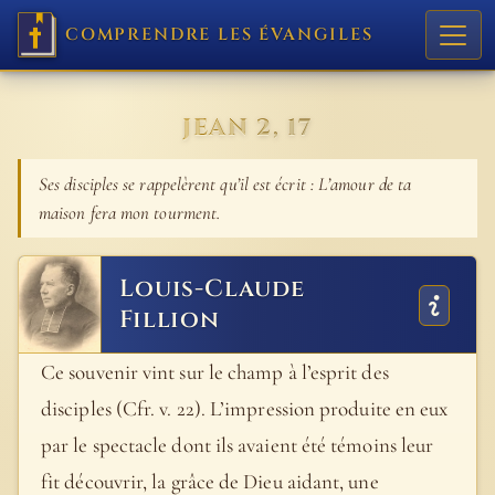
COMPRENDRE LES ÉVANGILES
JEAN 2, 17
Ses disciples se rappelèrent qu’il est écrit : L’amour de ta
maison fera mon tourment.
Louis-Claude
Fillion
Ce souvenir vint sur le champ à l’esprit des
disciples (Cfr. v. 22). L’impression produite en eux
par le spectacle dont ils avaient été témoins leur
fit découvrir, la grâce de Dieu aidant, une