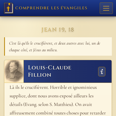
COMPRENDRE LES ÉVANGILES
JEAN 19, 18
C’est là qu’ils le crucifièrent, et deux autres avec lui, un de
chaque côté, et Jésus au milieu.
Louis-Claude
Fillion
Là ils le crucifièrent. Horrible et ignominieux
supplice, dont nous avons exposé ailleurs les
détails (Evang. selon S. Matthieu). On avait
affreusement combiné toutes choses pour retarder