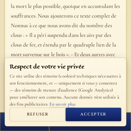
la mort le plus possible, quoique en accumulant les
souffrances. Nous ajouterons ce texte complet de
Nonnus à ce que nous avons dit du nombre des
clous : « Il a péri suspendu dans les airs par des
clous de fer, et étendu par le quadruple lien de la
mort survenue sur le bois ». - Et deux autres avec
lui : deux malfaiteurs vulgaires, d’après les
Respect de votre vie privée
narrations synoptiques. « La même peine pour
Ce site utilise des témoins (cookies) techniques nécessaires à
tous, mais pour des causes différentes », S.
son fonctionnement, et — uniquement si vous y consentez
— des témoins de mesure d'audience (Google Analytics)
Augustin. - Un de chaque côté, à droite et à gauche
pour améliorer son contenu. Aucune donnée n'est utilisée à
de Jésus. L’expression grecque n’est employée qu’ici
des fins publicitaires.
En savoir plus
.
et Act. 22, 2. - Et Jésus au milieu. « Contraste
REFUSER
ACCEPTER
dramatique » (Plummer). La place d’honneur
FERMER
PROCHAIN VERSET