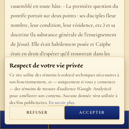
rassemblé en toute hâte. - La première question du
pontife portait sur deux points : ses disciples (leur
nombre, leur condition, leur résidence, etc.) et sa
doctrine (la substance générale de l’enseignement
de Jésus). Elle était habilement posée et Caïphe
était en droit d’espérer qu’il trouverait dans les
réponses de Jésus de quoi formuler aussitôt contre
Respect de votre vie privée
lui une accusation officielle ; elle montre en outre
Ce site utilise des témoins (cookies) techniques nécessaires à
que le grand prêtre connaissait dans le détail la vie
son fonctionnement, et — uniquement si vous y consentez
— des témoins de mesure d'audience (Google Analytics)
et les habitudes du divin prévenu, sa manière de
pour améliorer son contenu. Aucune donnée n'est utilisée à
faire en tant que docteur.
des fins publicitaires.
En savoir plus
.
- Bible Fillion
REFUSER
ACCEPTER
FERMER
PROCHAIN VERSET