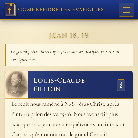
COMPRENDRE LES ÉVANGILES
JEAN 18, 19
Le grand prêtre interrogea Jésus sur ses disciples et sur son
enseignement.
Louis-Claude
Fillion
Le récit nous ramène à N.-S. Jésus-Christ, après
l’interruption des vv. 15-18. Nous avons dit plus
haut que le « pontifex » enquêteur est maintenant
Caïphe, qu’entourait tout le grand Conseil