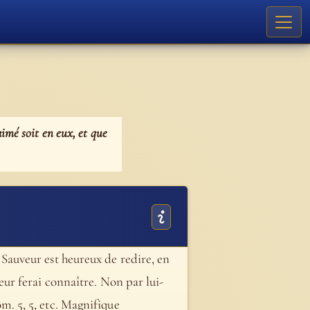
aimé soit en eux, et que
Le Sauveur est heureux de redire, en
 leur ferai connaître. Non par lui-
om. 5, 5, etc. Magnifique