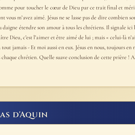
omme pour toucher le cœur de Dieu par ce trait final et méri
 vous m’avez aimé. Jésus ne se lasse pas de dire combien son 
 daigne étendre son amour à tous les chrétiens. Il signale ic
re Dieu, c’est l’aimer et être aimé de lui ; mais « celui-là n’
à tout jamais - Et moi aussi en eux. Jésus en nous, toujours en 
chaque chrétien. Quelle suave conclusion de cette prière ! A
as d'Aquin
es disciples, d'abord quant à la connaissance, puis quant à son f