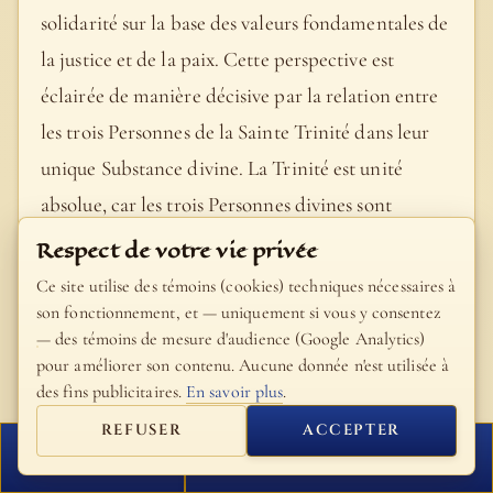
solidarité sur la base des valeurs fondamentales de
la justice et de la paix. Cette perspective est
éclairée de manière décisive par la relation entre
les trois Personnes de la Sainte Trinité dans leur
unique Substance divine. La Trinité est unité
absolue, car les trois Personnes divines sont
relationnalité pure. La transparence réciproque
Respect de votre vie privée
entre les Personnes divines est complète et le lien
Ce site utilise des témoins (cookies) techniques nécessaires à
entre l’une et l’autre est total, parce qu’elles
son fonctionnement, et — uniquement si vous y consentez
— des témoins de mesure d'audience (Google Analytics)
constituent une unité et unicité absolue. Dieu veut
pour améliorer son contenu. Aucune donnée n'est utilisée à
nous associer nous aussi à cette réalité de
des fins publicitaires.
En savoir plus
.
communion: « pour qu’ils soient un comme nous
REFUSER
ACCEPTER
sommes un » (Jn 17, 22). L’Église est signe et
FERMER
PROCHAIN VERSET