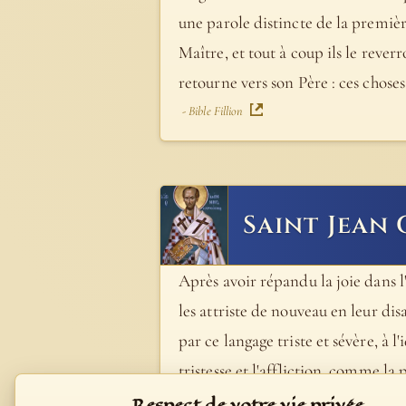
une parole distincte de la première
Maître, et tout à coup ils le reverro
retourne vers son Père : ces choses
- Bible Fillion
Saint Jean
Après avoir répandu la joie dans l'
les attriste de nouveau en leur dis
par ce langage triste et sévère, à 
tristesse et l'affliction, comme la
- Catenae Aurea (Chaîne d'Or) de Saint Thomas
Respect de votre vie privée