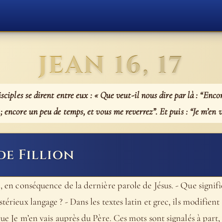
JEAN 16, 17
isciples se dirent entre eux : « Que veut-il nous dire par là : “Enc
; encore un peu de temps, et vous me reverrez”. Et puis : “Je m’en v
de Fillion
», en conséquence de la dernière parole de Jésus. - Que signifie
stérieux langage ? - Dans les textes latin et grec, ils modifie
 que Je m’en vais auprès du Père. Ces mots sont signalés à par