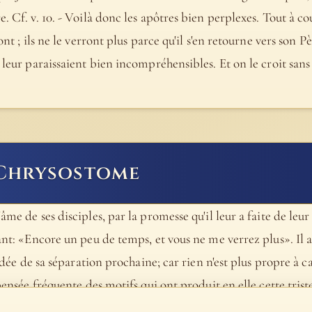
. Cf. v. 10. - Voilà donc les apôtres bien perplexes. Tout à co
nt ; ils ne le verront plus parce qu'il s'en retourne vers son Pèr
 leur paraissaient bien incompréhensibles. Et on le croit sans 
 Chrysostome
âme de ses disciples, par la promesse qu'il leur a faite de leur
ant: «Encore un peu de temps, et vous ne me verrez plus». Il ag
l'idée de sa séparation prochaine; car rien n'est plus propre à
 pensée fréquente des motifs qui ont produit en elle cette triste
 d'Aquin