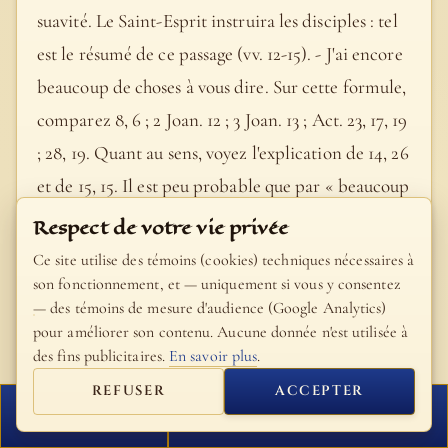
suavité. Le Saint-Esprit instruira les disciples : tel
est le résumé de ce passage (vv. 12-15). - J'ai encore
beaucoup de choses à vous dire. Sur cette formule,
comparez 8, 6 ; 2 Joan. 12 ; 3 Joan. 13 ; Act. 23, 17, 19
; 28, 19. Quant au sens, voyez l'explication de 14, 26
et de 15, 15. Il est peu probable que par « beaucoup
de choses » Notre-Seigneur ait voulu désigner des
Respect de votre vie privée
révélations entièrement nouvelles : il pensait
Ce site utilise des témoins (cookies) techniques nécessaires à
d'abord à un développement plus complet, à une
son fonctionnement, et — uniquement si vous y consentez
— des témoins de mesure d'audience (Google Analytics)
sorte d'exégèse des vérités communiquées par lui à
pour améliorer son contenu. Aucune donnée n'est utilisée à
ses apôtres. - Mais introduit une restriction.
des fins publicitaires.
En savoir plus
.
Quoique Jésus ait donné aux disciples toute sa
REFUSER
ACCEPTER
confiance (Cf. 15, 14-15), il est des choses qu'il ne
FERMER
PROCHAIN VERSET