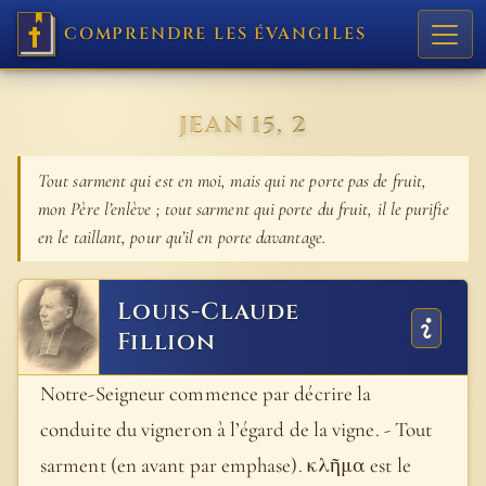
COMPRENDRE LES ÉVANGILES
JEAN 15, 2
Tout sarment qui est en moi, mais qui ne porte pas de fruit,
mon Père l’enlève ; tout sarment qui porte du fruit, il le purifie
en le taillant, pour qu’il en porte davantage.
Louis-Claude
Fillion
Notre-Seigneur commence par décrire la
conduite du vigneron à l’égard de la vigne. - Tout
sarment (en avant par emphase). κλῆμα est le