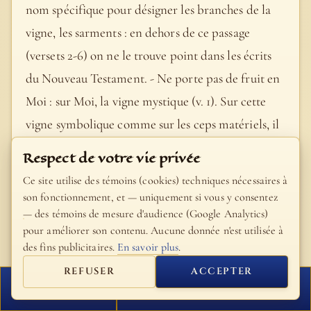
nom spécifique pour désigner les branches de la
vigne, les sarments : en dehors de ce passage
(versets 2-6) on ne le trouve point dans les écrits
du Nouveau Testament. - Ne porte pas de fruit en
Moi : sur Moi, la vigne mystique (v. 1). Sur cette
vigne symbolique comme sur les ceps matériels, il
y a des sarments de deux sortes, qui sont soumis à
Respect de votre vie privée
des traitements très divers. En premier lieu, le
Ce site utilise des témoins (cookies) techniques nécessaires à
sarment qui ne porte pas de fruit. C’est un fait qui
son fonctionnement, et — uniquement si vous y consentez
— des témoins de mesure d'audience (Google Analytics)
paraît impossible à première vue : un rameau
pour améliorer son contenu. Aucune donnée n'est utilisée à
attaché à N. S. Jésus-Christ peut-il donc demeurer
des fins publicitaires.
En savoir plus
.
stérile ? Oui, car il s’agit de sarments doués de
REFUSER
ACCEPTER
liberté, de raison, et jouissant d’une certaine
FERMER
PROCHAIN VERSET
indépendance. - Il le retranchera (au présent dans