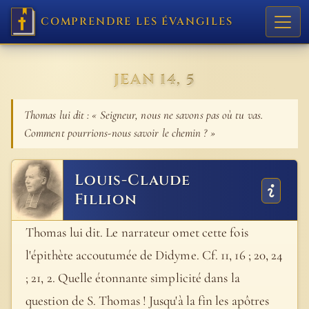
COMPRENDRE LES ÉVANGILES
JEAN 14, 5
Thomas lui dit : « Seigneur, nous ne savons pas où tu vas.
Comment pourrions-nous savoir le chemin ? »
Louis-Claude
Fillion
Thomas lui dit. Le narrateur omet cette fois
l'épithète accoutumée de Didyme. Cf. 11, 16 ; 20, 24
; 21, 2. Quelle étonnante simplicité dans la
question de S. Thomas ! Jusqu'à la fin les apôtres