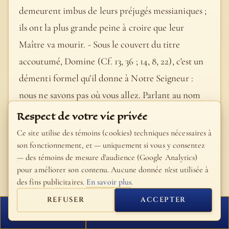
demeurent imbus de leurs préjugés messianiques ;
ils ont la plus grande peine à croire que leur
Maître va mourir. - Sous le couvert du titre
accoutumé, Domine (Cf. 13, 36 ; 14, 8, 22), c'est un
démenti formel qu'il donne à Notre Seigneur :
nous ne savons pas où vous allez. Parlant au nom
de tous, il affirme qu'ils ignorent le terme de ce
Respect de votre vie privée
mystérieux voyage sur lequel Jésus était revenu
Ce site utilise des témoins (cookies) techniques nécessaires à
déjà plusieurs fois : comment donc connaîtraient-
son fonctionnement, et — uniquement si vous y consentez
— des témoins de mesure d'audience (Google Analytics)
ils la route ? C'est une pure impossibilité :
pour améliorer son contenu. Aucune donnée n'est utilisée à
comment pourrions-nous savoir le chemin ? -
des fins publicitaires.
En savoir plus
.
Quelques auteurs ont vu, non sans quelque raison,
REFUSER
ACCEPTER
dans l'interrogation de S. Thomas, un reflet de sa
FERMER
PROCHAIN VERSET