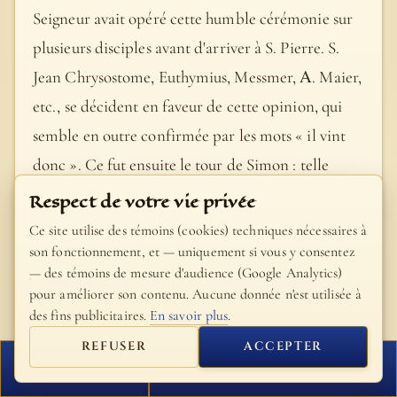
Seigneur avait opéré cette humble cérémonie sur
plusieurs disciples avant d'arriver à S. Pierre. S.
Jean Chrysostome, Euthymius, Messmer, Α. Maier,
etc., se décident en faveur de cette opinion, qui
semble en outre confirmée par les mots « il vint
donc ». Ce fut ensuite le tour de Simon : telle
serait la signification naturelle et obvie. S.
Respect de votre vie privée
Augustin, et après lui un très grand nombre de
Ce site utilise des témoins (cookies) techniques nécessaires à
commentateurs (Cornelius a Lapide, Maldonat ,
son fonctionnement, et — uniquement si vous y consentez
— des témoins de mesure d'audience (Google Analytics)
Calmet, Jansenius, Rosenmüller, Βisping, etc.),
pour améliorer son contenu. Aucune donnée n'est utilisée à
préfèrent donner à la phrase « Il commença à
des fins publicitaires.
En savoir plus
.
laver les pieds de ses disciples » (v. 5) le sens
REFUSER
ACCEPTER
général de « Il se procure ce qu’il faut pour laver et
FERMER
PROCHAIN VERSET