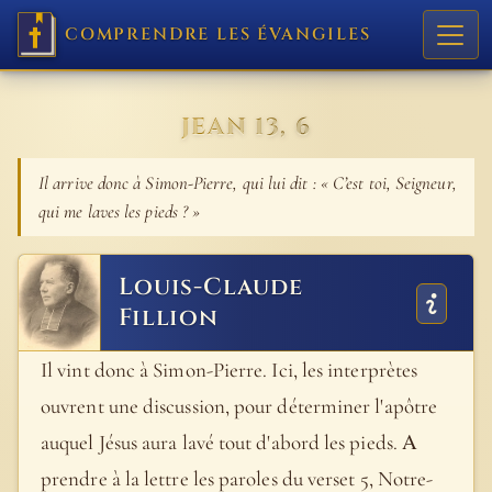
COMPRENDRE LES ÉVANGILES
JEAN 13, 6
Il arrive donc à Simon-Pierre, qui lui dit : « C’est toi, Seigneur,
qui me laves les pieds ? »
Louis-Claude
Fillion
Il vint donc à Simon-Pierre. Ici, les interprètes
ouvrent une discussion, pour déterminer l'apôtre
auquel Jésus aura lavé tout d'abord les pieds. Α
prendre à la lettre les paroles du verset 5, Notre-