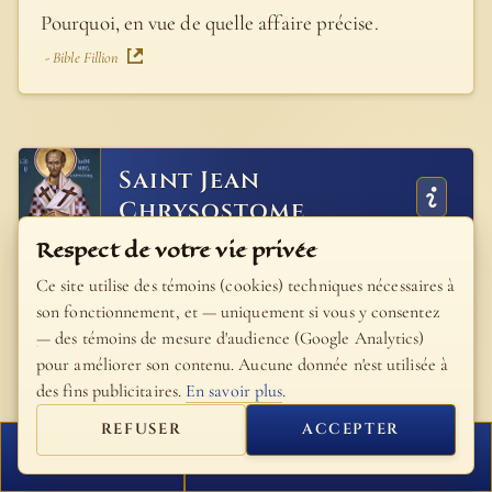
Pourquoi, en vue de quelle affaire précise.
- Bible Fillion
Saint Jean
Chrysostome
Respect de votre vie privée
Ces paroles: «Ce que vous faites, faites-le au plus
Ce site utilise des témoins (cookies) techniques nécessaires à
vite, ne sont ni un ordre ni un conseil, mais un
son fonctionnement, et — uniquement si vous y consentez
reproche, et une preuve que le Sauveur ne voulait
— des témoins de mesure d'audience (Google Analytics)
pour améliorer son contenu. Aucune donnée n'est utilisée à
mettre aucun obstacle à la trahison de son
des fins publicitaires.
En savoir plus
.
disciple: «Aucun de ceux qui étaient à table ne
REFUSER
ACCEPTER
comprit pourquoi il lui disait cela». Une difficulté
FERMER
PROCHAIN VERSET
assez grande se présente ici, et on se demande