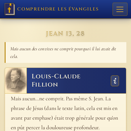
COMPRENDRE LES ÉVANGILES
JEAN 13, 28
Mais aucun des convives ne comprit pourquoi il lui avait dit
cela.
Louis-Claude
Fillion
Mais aucun…ne comprit. Pas même S. Jean. La
phrase de Jésus (dans le texte latin, cela est mis en
avant par emphase) était trop générale pour qu'on
en pût percer la douloureuse profondeur.