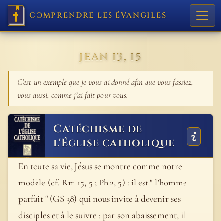
COMPRENDRE LES ÉVANGILES
JEAN 13, 15
C’est un exemple que je vous ai donné afin que vous fassiez,
vous aussi, comme j’ai fait pour vous.
Catéchisme de
l'Église catholique
En toute sa vie, Jésus se montre comme notre
modèle (cf. Rm 15, 5 ; Ph 2, 5) : il est " l’homme
parfait " (GS 38) qui nous invite à devenir ses
disciples et à le suivre : par son abaissement, il