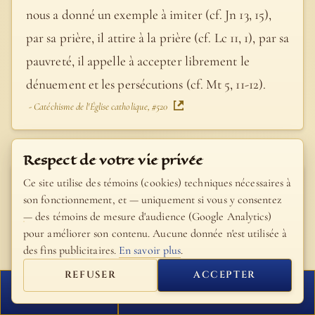
nous a donné un exemple à imiter (cf. Jn 13, 15),
par sa prière, il attire à la prière (cf. Lc 11, 1), par sa
pauvreté, il appelle à accepter librement le
dénuement et les persécutions (cf. Mt 5, 11-12).
- Catéchisme de l'Église catholique, #520
Respect de votre vie privée
Pape Saint Jean-Paul
Ce site utilise des témoins (cookies) techniques nécessaires à
son fonctionnement, et — uniquement si vous y consentez
II
— des témoins de mesure d'audience (Google Analytics)
pour améliorer son contenu. Aucune donnée n'est utilisée à
Jésus demande de le suivre et de l'imiter sur le
des fins publicitaires.
En savoir plus
.
chemin de l'amour, d'un amour qui se donne
REFUSER
ACCEPTER
totalement aux frères par amour pour Dieu : «
FERMER
PROCHAIN VERSET
Voici quel est mon commandement : vous aimer