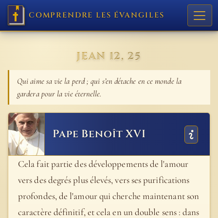
COMPRENDRE LES ÉVANGILES
JEAN 12, 25
Qui aime sa vie la perd ; qui s’en détache en ce monde la
gardera pour la vie éternelle.
Pape Benoît XVI
Cela fait partie des développements de l'amour
vers des degrés plus élevés, vers ses purifications
profondes, de l'amour qui cherche maintenant son
caractère définitif, et cela en un double sens : dans