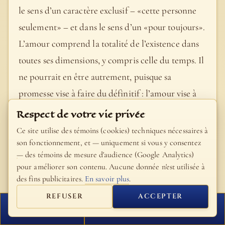
le sens d’un caractère exclusif – «cette personne
seulement» – et dans le sens d’un «pour toujours».
L’amour comprend la totalité de l’existence dans
toutes ses dimensions, y compris celle du temps. Il
ne pourrait en être autrement, puisque sa
promesse vise à faire du définitif : l’amour vise à
l’éternité. Oui, l’amour est «extase», mais extase
Respect de votre vie privée
non pas dans le sens d’un moment d’ivresse, mais
Ce site utilise des témoins (cookies) techniques nécessaires à
extase comme chemin, comme exode permanent
son fonctionnement, et — uniquement si vous y consentez
— des témoins de mesure d'audience (Google Analytics)
allant du je enfermé sur lui-même vers sa
pour améliorer son contenu. Aucune donnée n'est utilisée à
libération dans le don de soi, et précisément ainsi
des fins publicitaires.
En savoir plus
.
vers la découverte de soi-même, plus encore vers
REFUSER
ACCEPTER
la découverte de Dieu : «Qui cherchera à
FERMER
PROCHAIN VERSET