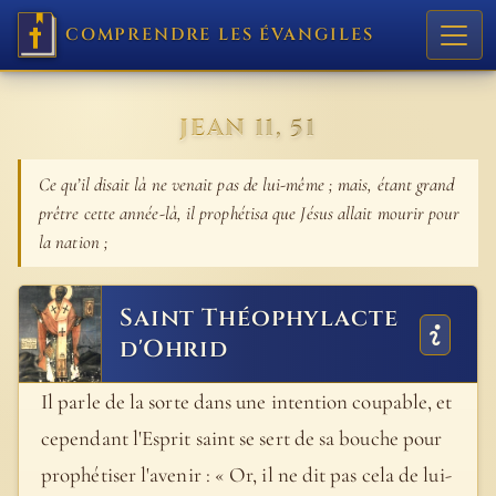
COMPRENDRE LES ÉVANGILES
JEAN 11, 51
Ce qu’il disait là ne venait pas de lui-même ; mais, étant grand
prêtre cette année-là, il prophétisa que Jésus allait mourir pour
la nation ;
Saint Théophylacte
d'Ohrid
Il parle de la sorte dans une intention coupable, et
cependant l'Esprit saint se sert de sa bouche pour
prophétiser l'avenir : « Or, il ne dit pas cela de lui-