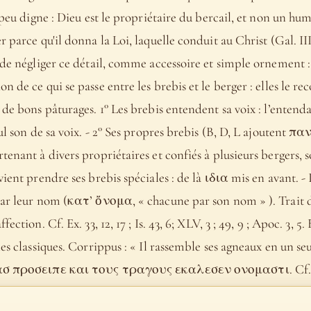
t peu digne : Dieu est le propriétaire du bercail, et non un h
 parce qu'il donna la Loi, laquelle conduit au Christ (Gal. III,
x de négliger ce détail, comme accessoire et simple ornement 
de ce qui se passe entre les brebis et le berger : elles le reco
de bons pâturages. 1° Les brebis entendent sa voix : l’entendant
ul son de sa voix. - 2° Ses propres brebis (B, D, L ajoutent παν
tenant à divers propriétaires et confiés à plusieurs bergers,
ent prendre ses brebis spéciales : de là ιδια mis en avant. - Il 
ar leur nom (κατ’ ὄνομα, « chacune par son nom » ). Trait dél
ction. Cf. Ex. 33, 12, 17 ; Is. 43, 6; XLV, 3 ; 49, 9 ; Apoc. 3, 5.
les classiques. Corrippus : « Il rassemble ses agneaux en un se
ασ προσειπε και τους τραγους εκαλεσεν ονομαστι. Cf. Théocr
du bercail, pour les mener au pâturage.