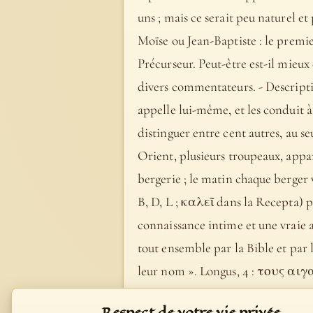
uns ; mais ce serait peu naturel e
Moïse ou Jean-Baptiste : le premier
Précurseur. Peut-être est-il mieu
divers commentateurs. - Description 
appelle lui-même, et les conduit à 
distinguer entre cent autres, au se
Orient, plusieurs troupeaux, appar
bergerie ; le matin chaque berger vi
B, D, L ; καλεῖ dans la Recepta) p
connaissance intime et une vraie affe
tout ensemble par la Bible et par 
leur nom ». Longus, 4 : τους αιγ
sortir (εξαγει). Il les fait sortir 
Respect de votre vie privée