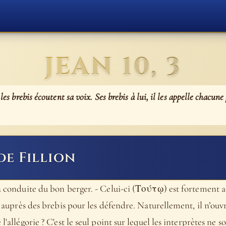
JEAN 10, 3
 les brebis écoutent sa voix. Ses brebis à lui, il les appelle chacune
de Fillion
la conduite du bon berger. - Celui-ci (Τούτῳ) est fortement a
it auprès des brebis pour les défendre. Naturellement, il n’ouv
l'allégorie ? C'est le seul point sur lequel les interprètes ne s