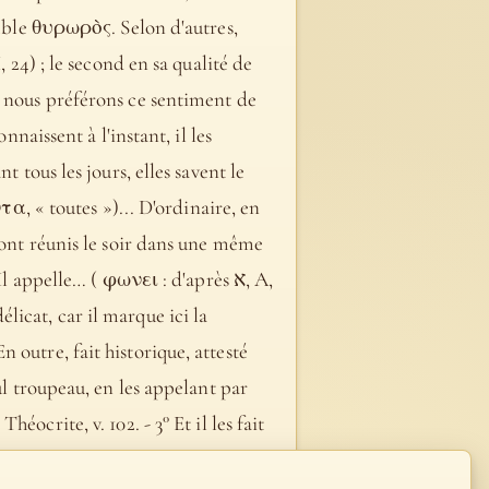
umble θυρωρὸς. Selon d'autres,
 24) ; le second en sa qualité de
: nous préférons ce sentiment de
nnaissent à l'instant, il les
 tous les jours, elles savent le
τα, « toutes »)... D'ordinaire, en
 sont réunis le soir dans une même
appelle… ( φωνει : d'après א, A,
icat, car il marque ici la
 En outre, fait historique, attesté
ul troupeau, en les appelant par
ite, v. 102. - 3° Et il les fait