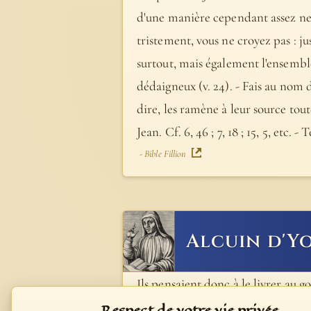
d'une manière cependant assez nette 
tristement, vous ne croyez pas : ju
surtout, mais également l'ensemble 
dédaigneux (v. 24). - Fais au nom 
dire, les ramène à leur source tou
Jean. Cf. 6, 46 ; 7, 18 ; 15, 5, etc
- Bible Fillion
Alcuin d'Y
Ils pensaient donc à le livrer au
Nôtre-Seigneur leur répond de mani
Respect de votre vie privée