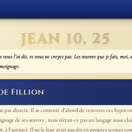
JEAN 10, 25
 Je vous l’ai dit, et vous ne croyez pas. Les œuvres que je fais, moi
émoignage.
de Fillion
st pas directe. Il se contente d'abord de renvoyer ces hypocrit
nage de ses œuvres ; mais n'était-ce pas un langage aussi clair
ν, à l'aoriste). Il ne le leur avait pas dit en propres termes c