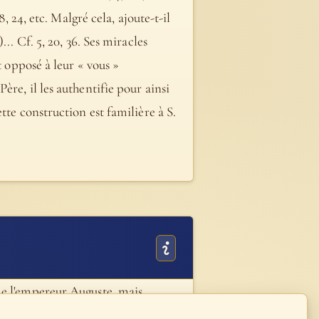
, 24, etc. Malgré cela, ajoute-t-il
.. Cf. 5, 20, 36. Ses miracles
t opposé à leur « vous »
re, il les authentifie pour ainsi
tte construction est familière à S.
de l'empereur Auguste, mais
aux fidèles qu'il est vraiment le