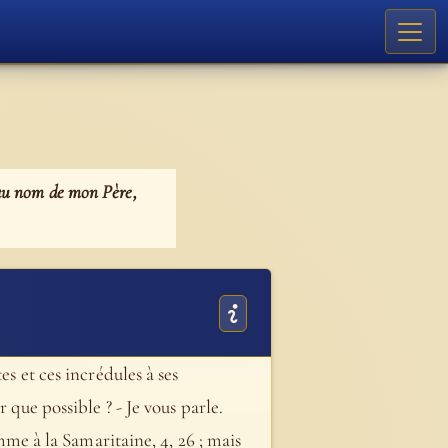
, au nom de mon Père,
es et ces incrédules à ses
 que possible ? - Je vous parle.
omme à la Samaritaine, 4, 26 ; mais