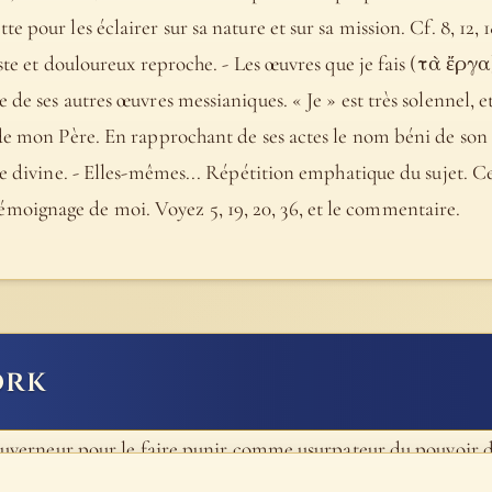
pour les éclairer sur sa nature et sur sa mission. Cf. 8, 12, 18
ste et douloureux reproche. - Les œuvres que je fais (τὰ ἔργα).
de ses autres œuvres messianiques. « Je » est très solennel, e
de mon Père. En rapprochant de ses actes le nom béni de son Pè
te divine. - Elles-mêmes... Répétition emphatique du sujet. Ce
. - Témoignage de moi. Voyez 5, 19, 20, 36, et le commentaire.
ork
 gouverneur pour le faire punir comme usurpateur du pouvoir 
ère à fermer la bouche des calomniateurs, à faire connaître 