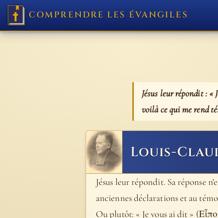
COMPRENDRE LES ÉVANGILES
Jésus leur répondit : «
voilà ce qui me rend t
Louis-Clau
Jésus leur répondit. Sa réponse n'e
anciennes déclarations et au témoig
Ou plutôt: « Je vous ai dit » (Εἶπο