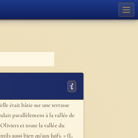
le était bâtie sur une terrasse
ndait parallèlement à la vallée de
Oliviers et toute la vallée du
ils aussi bien qu’aux Juifs. » (L.