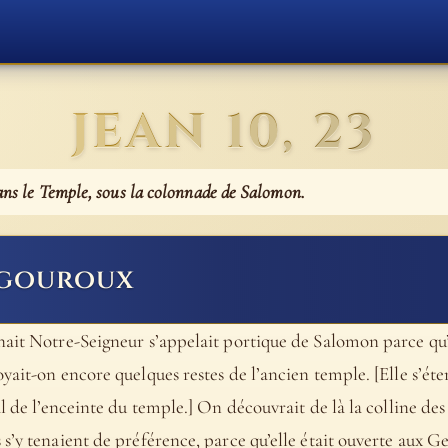
JEAN 10, 23
dans le Temple, sous la colonnade de Salomon.
igouroux
ait Notre-Seigneur s’appelait portique de Salomon parce qu’el
yait-on encore quelques restes de l’ancien temple. [Elle s’éte
l de l’enceinte du temple.] On découvrait de là la colline des 
’y tenaient de préférence, parce qu’elle était ouverte aux Gent