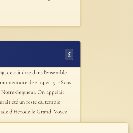
ρῷ; c'est-à-dire dans l'ensemble
ommentaire de 2, 14 et 19. - Sous
s Notre-Seigneur. On appelait
urait été un reste du temple
olonnade d'Hérode le Grand. Voyez