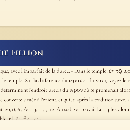
de Fillion
ique, avec l'imparfait de la durée. - Dans le temple, ἐν τῷ ἱε
 le temple. Sur la différence du ιερον et du ναός, voyez le c
 déterminent l'endroit précis du ιερον où se promenait alor
verte située à l'orient, et qui, d'après la tradition juive, a
. 20, 8, 6 ; Act. 3, 11 ; 5, 12. Au sud, se trouvait la triple c
. pl. 84, fig. 1 et 2.