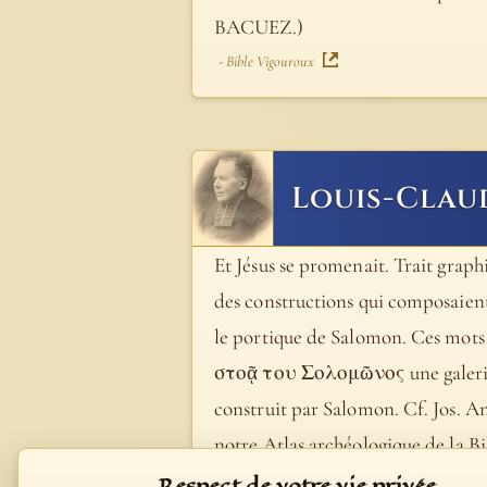
BACUEZ.)
- Bible Vigouroux
Louis-Clau
Et Jésus se promenait. Trait graph
des constructions qui composaient
le portique de Salomon. Ces mots
στοᾷ του Σολομῶνος une galerie cou
construit par Salomon. Cf. Jos. Ant
notre Atlas archéologique de la Bible
- Bible Fillion
Respect de votre vie privée