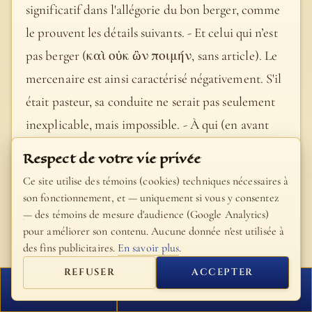
significatif dans l'allégorie du bon berger, comme
le prouvent les détails suivants. - Et celui qui n’est
pas berger (καὶ οὐκ ὢν ποιμήν, sans article). Le
mercenaire est ainsi caractérisé négativement. S'il
était pasteur, sa conduite ne serait pas seulement
inexplicable, mais impossible. - À qui (en avant
avec l'accent) les brebis n’appartiennent pas. Cf. v.
Respect de votre vie privée
3. Troisième répétition emphatique de la même
Ce site utilise des témoins (cookies) techniques nécessaires à
pensée. Il ne prend aucun intérêt personnel aux
son fonctionnement, et — uniquement si vous y consentez
— des témoins de mesure d'audience (Google Analytics)
brebis confiées à sa garde. - Voit (θεωρεῖ, verbe
pour améliorer son contenu. Aucune donnée n'est utilisée à
expressif) venir le loup : τὸν λύκον avec l'article.
des fins publicitaires.
En savoir plus
.
Le loup, cet ennemi perpétuel et universel des
REFUSER
ACCEPTER
brebis sans défense. Au moral, quiconque est
FERMER
PROCHAIN VERSET
ennemi de Notre-Seigneur Jésus-Christ et des