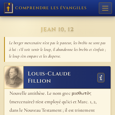
COMPRENDRE LES ÉVANGILES
JEAN 10, 12
Le berger mercenaire n’est pas le pasteur, les brebis ne sont pas
à lui : s’il voit venir le loup, il abandonne les brebis et s’enfuit ;
le loup s’en empare et les disperse.
Louis-Claude
Fillion
Nouvelle antithèse. Le nom grec μισθωτὸς
(mercenaire) n'est employé qu'ici et Marc. 1, 2,
dans le Nouveau Testament ; il est tristement