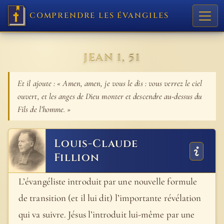
COMPRENDRE LES ÉVANGILES
JEAN 1, 51
Et il ajoute : « Amen, amen, je vous le dis : vous verrez le ciel
ouvert, et les anges de Dieu monter et descendre au-dessus du
Fils de l’homme. »
Louis-Claude
Fillion
L’évangéliste introduit par une nouvelle formule
de transition (et il lui dit) l’importante révélation
qui va suivre. Jésus l’introduit lui-même par une