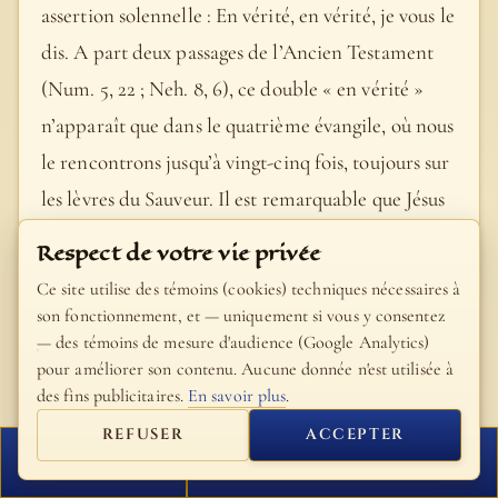
assertion solennelle : En vérité, en vérité, je vous le
dis. A part deux passages de l’Ancien Testament
(Num. 5, 22 ; Neh. 8, 6), ce double « en vérité »
n’apparaît que dans le quatrième évangile, où nous
le rencontrons jusqu’à vingt-cinq fois, toujours sur
les lèvres du Sauveur. Il est remarquable que Jésus
parle maintenant au pluriel (« vous verrez ») ; il
Respect de votre vie privée
ne s’adresse donc plus exclusivement à Nathanaël
Ce site utilise des témoins (cookies) techniques nécessaires à
(Cf. verset 50 : tu verras ») ; quoique sa prédiction
son fonctionnement, et — uniquement si vous y consentez
— des témoins de mesure d'audience (Google Analytics)
le concerne d’une manière plus directe (« il lui dit
pour améliorer son contenu. Aucune donnée n'est utilisée à
»), mais aussi à Philippe et aux autres disciples qui
des fins publicitaires.
En savoir plus
.
l’entouraient alors. Voyez la note du verset 47. -
REFUSER
ACCEPTER
Vous verrez le ciel ouvert. Le texte grec ajoute «
FERMER
PROCHAIN VERSET
dorénavant vous verrez… » Il est vrai que cette