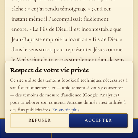
tâche : « et j’ai rendu témoignage » ; et à cet
instant même il l’accomplissait fidèlement
encore. - Le Fils de Dieu. Il est incontestable que
Jean-Baptiste emploie la locution « fils de Dieu »
dans le sens strict, pour représenter Jésus comme
le Verbe fait chair, et pas simplement dans le sens
Respect de votre vie privée
large, en tant qu’elle est parfois synonyme de
Messie. Le Précurseur se fait donc l’écho de la voix
Ce site utilise des témoins (cookies) techniques nécessaires à
son fonctionnement, et — uniquement si vous y consentez
céleste qui, au baptême de Notre-Seigneur, avait
— des témoins de mesure d'audience (Google Analytics)
hautement proclamé sa divinité. Il n’y a rien dans
pour améliorer son contenu. Aucune donnée n'est utilisée à
des fins publicitaires.
En savoir plus
.
tout cet épisode (versets 29-34) qui ne cadre à
merveille avec la narration des synoptiques ;
REFUSER
ACCEPTER
FERMER
PROCHAIN VERSET
d’après la parole très juste de Luthardt, ceux qui