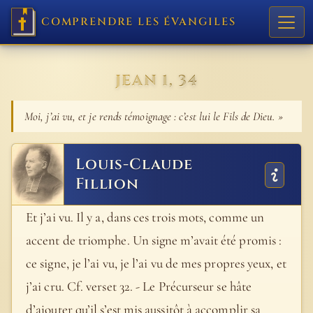
COMPRENDRE LES ÉVANGILES
JEAN 1, 34
Moi, j’ai vu, et je rends témoignage : c’est lui le Fils de Dieu. »
Louis-Claude
Fillion
Et j’ai vu. Il y a, dans ces trois mots, comme un
accent de triomphe. Un signe m’avait été promis :
ce signe, je l’ai vu, je l’ai vu de mes propres yeux, et
j’ai cru. Cf. verset 32. - Le Précurseur se hâte
d’ajouter qu’il s’est mis aussitôt à accomplir sa