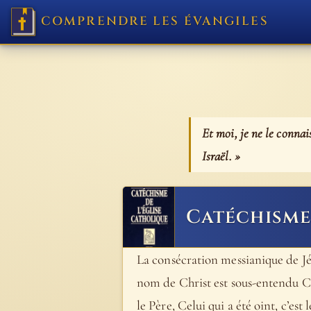
COMPRENDRE LES ÉVANGILES
Et moi, je ne le connais
Israël. »
Catéchisme 
La consécration messianique de Jés
nom de Christ est sous-entendu Celu
le Père, Celui qui a été oint, c’est l