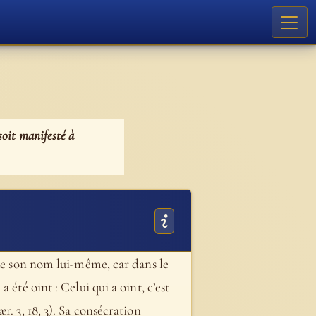
 soit manifesté à
que son nom lui-même, car dans le
été oint : Celui qui a oint, c’est
hær. 3, 18, 3). Sa consécration