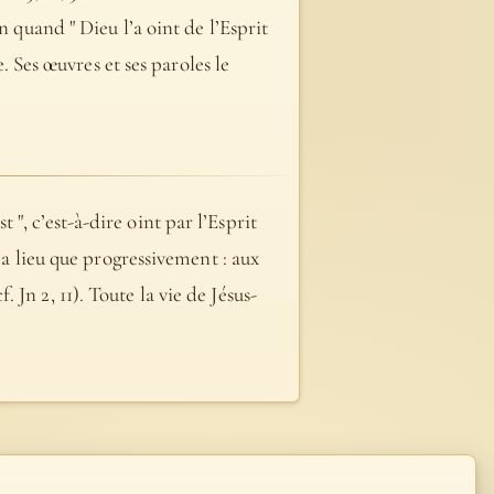
n quand " Dieu l’a oint de l’Esprit
e. Ses œuvres et ses paroles le
, c’est-à-dire oint par l’Esprit
’a lieu que progressivement : aux
f. Jn 2, 11). Toute la vie de Jésus-