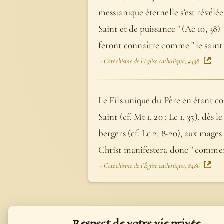
messianique éternelle s’est révélée
Saint et de puissance " (Ac 10, 38) 
feront connaître comme " le saint de
- Catéchisme de l'Église catholique, #438
Le Fils unique du Père en étant co
Saint (cf. Mt 1, 20 ; Lc 1, 35), dè
bergers (cf. Lc 2, 8-20), aux mages (
Christ manifestera donc " comment 
- Catéchisme de l'Église catholique, #486
Respect de votre vie privée