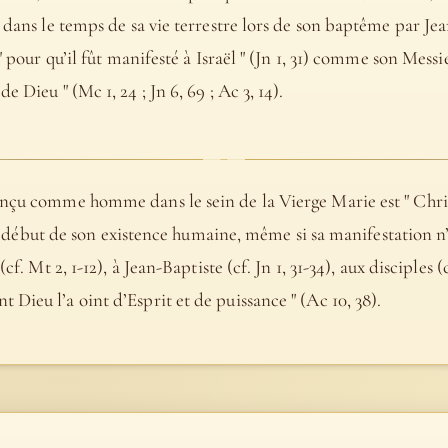
 dans le temps de sa vie terrestre lors de son baptême par Jea
" pour qu’il fût manifesté à Israël " (Jn 1, 31) comme son Messi
 Dieu " (Mc 1, 24 ; Jn 6, 69 ; Ac 3, 14).
nçu comme homme dans le sein de la Vierge Marie est " Christ "
s le début de son existence humaine, même si sa manifestation n
cf. Mt 2, 1-12), à Jean-Baptiste (cf. Jn 1, 31-34), aux disciples (c
Dieu l’a oint d’Esprit et de puissance " (Ac 10, 38).