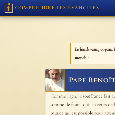
COMPRENDRE LES ÉVANGILES
Le lendemain, voyant Jé
monde ;
Pape Benoît
Comme l'agir, la souffrance fait au
somme de fautes qui, au cours de l'
tout ce qui est possible pour atté