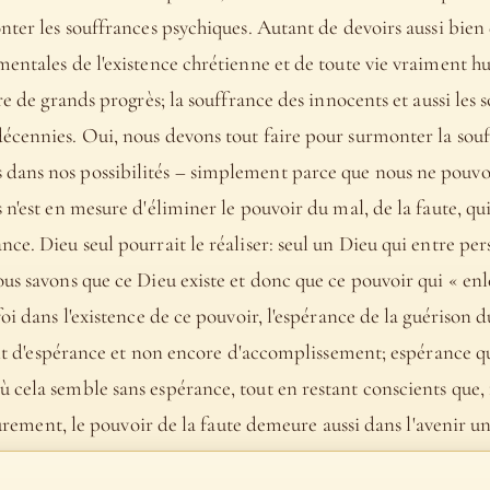
nter les souffrances psychiques. Autant de devoirs aussi bien 
entales de l'existence chrétienne et de toute vie vraiment hu
re de grands progrès; la souffrance des innocents et aussi les
écennies. Oui, nous devons tout faire pour surmonter la souf
dans nos possibilités – simplement parce que nous ne pouvon
 n'est en mesure d'éliminer le pouvoir du mal, de la faute, qui
ce. Dieu seul pourrait le réaliser: seul un Dieu qui entre per
us savons que ce Dieu existe et donc que ce pouvoir qui « enl
foi dans l'existence de ce pouvoir, l'espérance de la guériso
ément d'espérance et non encore d'accomplissement; espérance 
 cela semble sans espérance, tout en restant conscients que,
ieurement, le pouvoir de la faute demeure aussi dans l'avenir u