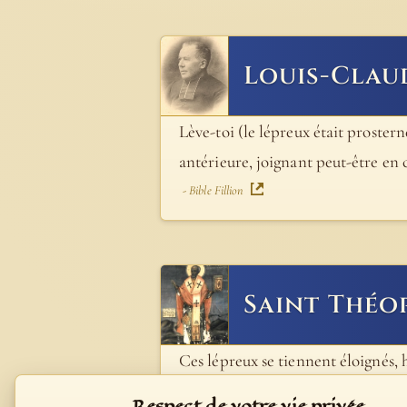
Louis-Clau
Lève-toi (le lépreux était prostern
antérieure, joignant peut-être en
- Bible Fillion
Saint Théo
Ces lépreux se tiennent éloignés, 
pensaient que Jésus-Christ aurait 
Respect de votre vie privée