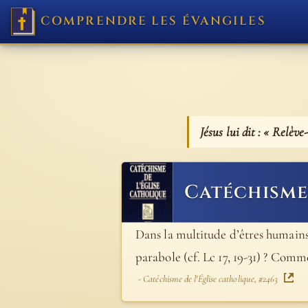
COMPRENDRE LES ÉVANGILES
Jésus lui dit : « Relève-
Catéchisme 
Dans la multitude d’êtres humains
parabole (cf. Lc 17, 19-31) ? Comme
- Catéchisme de l'Église catholique, #2463