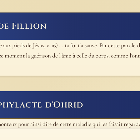
de Fillion
é aux pieds de Jésus, v. 16) … ta foi t'a sauvé. Par cette parole
 ce moment la guérison de l'âme à celle du corps, comme l'ont
phylacte d'Ohrid
honteux pour ainsi dire de cette maladie qui les faisait regar
pour eux la même horreur que les autres; ils se tiennent donc 