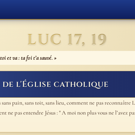
LUC 17, 19
toi et va : ta foi t’a sauvé. »
de l'Église catholique
 sans pain, sans toit, sans lieu, comment ne pas reconnaître 
nt ne pas entendre Jésus : " A moi non plus vous ne l’avez pas 