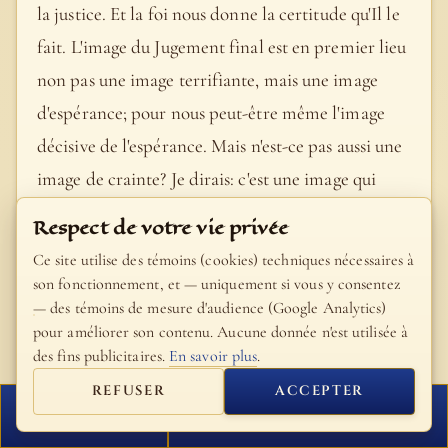
la justice. Et la foi nous donne la certitude qu'Il le
fait. L'image du Jugement final est en premier lieu
non pas une image terrifiante, mais une image
d'espérance; pour nous peut-être même l'image
décisive de l'espérance. Mais n'est-ce pas aussi une
image de crainte? Je dirais: c'est une image qui
appelle à la responsabilité. Une image, donc, de
Respect de votre vie privée
cette crainte dont saint Hilaire dit que chacune de
Ce site utilise des témoins (cookies) techniques nécessaires à
nos craintes a sa place dans l'amour. Dieu est
son fonctionnement, et — uniquement si vous y consentez
— des témoins de mesure d'audience (Google Analytics)
justice et crée la justice. C'est cela notre
pour améliorer son contenu. Aucune donnée n'est utilisée à
consolation et notre espérance. Mais dans sa
des fins publicitaires.
En savoir plus
.
justice il y a aussi en même temps la grâce. Nous le
REFUSER
ACCEPTER
savons en tournant notre regard vers le Christ
FERMER
PROCHAIN VERSET
crucifié et ressuscité. Justice et grâce doivent