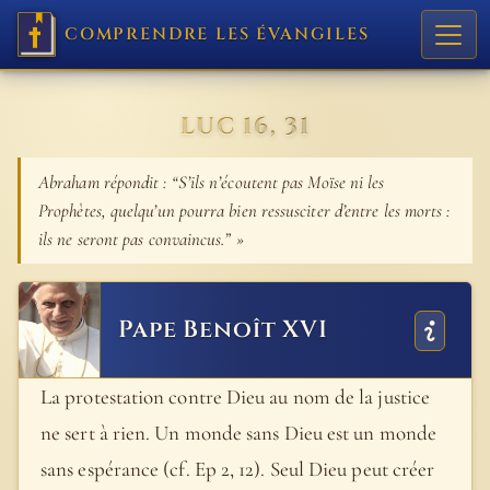
COMPRENDRE LES ÉVANGILES
LUC 16, 31
Abraham répondit : “S’ils n’écoutent pas Moïse ni les
Prophètes, quelqu’un pourra bien ressusciter d’entre les morts :
ils ne seront pas convaincus.” »
Pape Benoît XVI
La protestation contre Dieu au nom de la justice
ne sert à rien. Un monde sans Dieu est un monde
sans espérance (cf. Ep 2, 12). Seul Dieu peut créer