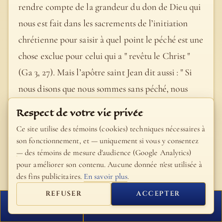
rendre compte de la grandeur du don de Dieu qui
nous est fait dans les sacrements de l’initiation
chrétienne pour saisir à quel point le péché est une
chose exclue pour celui qui a " revêtu le Christ "
(Ga 3, 27). Mais l’apôtre saint Jean dit aussi : " Si
nous disons que nous sommes sans péché, nous
nous abusons nous-mêmes, et la vérité n’est point
Respect de votre vie privée
en nous " (1 Jn 1,8). Et le Seigneur lui-même nous a
Ce site utilise des témoins (cookies) techniques nécessaires à
enseigné de prier : " Pardonne-nous nos offenses "
son fonctionnement, et — uniquement si vous y consentez
— des témoins de mesure d'audience (Google Analytics)
(Lc 11,4) en liant le pardon mutuel de nos offenses
pour améliorer son contenu. Aucune donnée n'est utilisée à
au pardon que Dieu accordera à nos péchés.
des fins publicitaires.
En savoir plus
.
- Catéchisme de l'Église catholique, #1425
REFUSER
ACCEPTER
FERMER
PROCHAIN VERSET