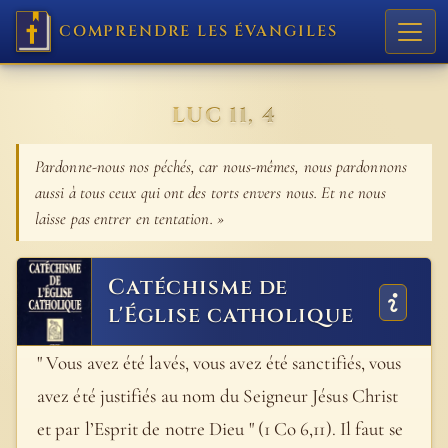
COMPRENDRE LES ÉVANGILES
LUC 11, 4
Pardonne-nous nos péchés, car nous-mêmes, nous pardonnons
aussi à tous ceux qui ont des torts envers nous. Et ne nous
laisse pas entrer en tentation. »
Catéchisme de
l'Église catholique
" Vous avez été lavés, vous avez été sanctifiés, vous
avez été justifiés au nom du Seigneur Jésus Christ
et par l’Esprit de notre Dieu " (1 Co 6,11). Il faut se