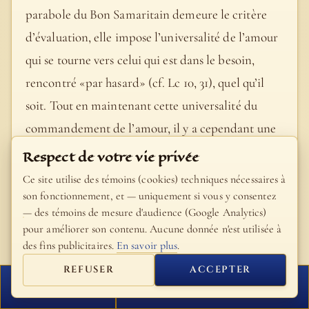
parabole du Bon Samaritain demeure le critère
d’évaluation, elle impose l’universalité de l’amour
qui se tourne vers celui qui est dans le besoin,
rencontré «par hasard» (cf. Lc 10, 31), quel qu’il
soit. Tout en maintenant cette universalité du
commandement de l’amour, il y a cependant une
exigence spécifiquement ecclésiale – celle qui
Respect de votre vie privée
rappelle justement que, dans l’Église elle-même en
Ce site utilise des témoins (cookies) techniques nécessaires à
tant que famille, aucun membre ne doit souffrir
son fonctionnement, et — uniquement si vous y consentez
— des témoins de mesure d'audience (Google Analytics)
parce qu’il est dans le besoin. Les mots de l’Épître
pour améliorer son contenu. Aucune donnée n'est utilisée à
aux Galates vont dans ce sens: «Puisque nous
des fins publicitaires.
En savoir plus
.
tenons le bon moment, travaillons au bien de tous,
REFUSER
ACCEPTER
spécialement dans la famille des croyants» (6,10).
FERMER
PROCHAIN VERSET