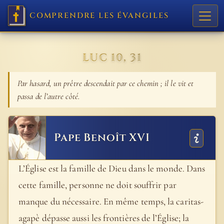
COMPRENDRE LES ÉVANGILES
LUC 10, 31
Par hasard, un prêtre descendait par ce chemin ; il le vit et
passa de l’autre côté.
Pape Benoît XVI
L’Église est la famille de Dieu dans le monde. Dans
cette famille, personne ne doit souffrir par
manque du nécessaire. En même temps, la caritas-
agapè dépasse aussi les frontières de l’Église; la