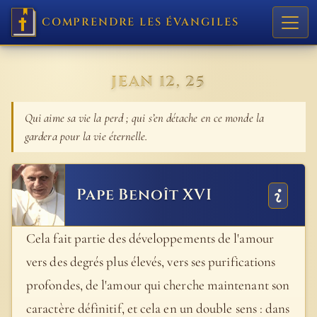
COMPRENDRE LES ÉVANGILES
JEAN 12, 25
Qui aime sa vie la perd ; qui s’en détache en ce monde la
gardera pour la vie éternelle.
Pape Benoît XVI
Cela fait partie des développements de l'amour
vers des degrés plus élevés, vers ses purifications
profondes, de l'amour qui cherche maintenant son
caractère définitif, et cela en un double sens : dans