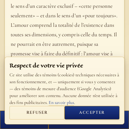
le sens d’un caractère exclusif – «cette personne
seulement» – et dans le sens d’un «pour toujours».
L’amour comprend la totalité de l’existence dans
toutes ses dimensions, y compris celle du temps. Il
ne pourrait en être autrement, puisque sa
promesse vise à faire du définitif : l’amour vise à
l’éternité. Oui, l’amour est «extase», mais extase
Respect de votre vie privée
non pas dans le sens d’un moment d’ivresse, mais
Ce site utilise des témoins (cookies) techniques nécessaires à
extase comme chemin, comme exode permanent
son fonctionnement, et — uniquement si vous y consentez
— des témoins de mesure d'audience (Google Analytics)
allant du je enfermé sur lui-même vers sa
pour améliorer son contenu. Aucune donnée n'est utilisée à
libération dans le don de soi, et précisément ainsi
des fins publicitaires.
En savoir plus
.
vers la découverte de soi-même, plus encore vers
REFUSER
ACCEPTER
la découverte de Dieu : «Qui cherchera à
FERMER
PROCHAIN VERSET