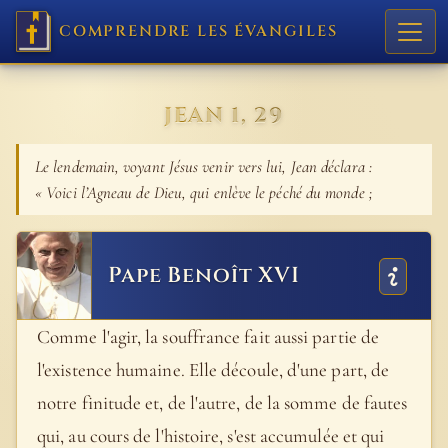
COMPRENDRE LES ÉVANGILES
JEAN 1, 29
Le lendemain, voyant Jésus venir vers lui, Jean déclara :
« Voici l’Agneau de Dieu, qui enlève le péché du monde ;
Pape Benoît XVI
Comme l'agir, la souffrance fait aussi partie de
l'existence humaine. Elle découle, d'une part, de
notre finitude et, de l'autre, de la somme de fautes
qui, au cours de l'histoire, s'est accumulée et qui