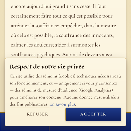
encore aujourd'hui grandit sans cesse. Il faut
certainement faire tout ce qui est possible pour
atténuer la souffrance: empêcher, dans la mesure
où cela est possible, la souffrance des innocents;
calmer les douleurs; aider à surmonter les
souffrances psychiques. Autant de devoirs aussi
bien de la justice que de l'amour qui rentrent dans
Respect de votre vie privée
les exigences fondamentales de l'existence
Ce site utilise des témoins (cookies) techniques nécessaires à
chrétienne et de toute vie vraiment humaine.
son fonctionnement, et — uniquement si vous y consentez
— des témoins de mesure d'audience (Google Analytics)
Dans la lutte contre la douleur physique, on a
pour améliorer son contenu. Aucune donnée n'est utilisée à
réussi à faire de grands progrès; la souffrance des
des fins publicitaires.
En savoir plus
.
innocents et aussi les souffrances psychiques ont
REFUSER
ACCEPTER
plutôt augmenté au cours des dernières décennies.
FERMER
PROCHAIN VERSET