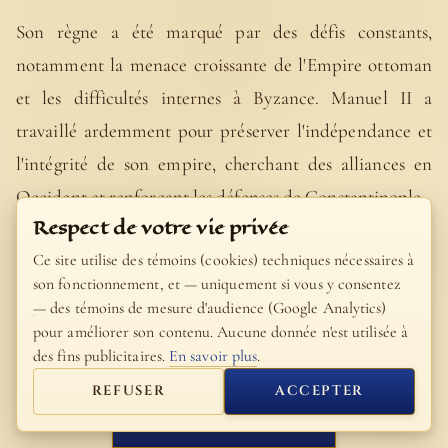
Son règne a été marqué par des défis constants,
notamment la menace croissante de l'Empire ottoman
et les difficultés internes à Byzance. Manuel II a
travaillé ardemment pour préserver l'indépendance et
l'intégrité de son empire, cherchant des alliances en
Occident et renforçant les défenses de Constantinople.
Respect de votre vie privée
Au-delà de ses exploits militaires et diplomatiques,
Ce site utilise des témoins (cookies) techniques nécessaires à
Manuel II était également un intellectuel et un érudit. Il
son fonctionnement, et — uniquement si vous y consentez
— des témoins de mesure d'audience (Google Analytics)
a encouragé la renaissance des études classiques et
pour améliorer son contenu. Aucune donnée n'est utilisée à
chrétiennes, contribuant à la préservation du savoir
des fins publicitaires.
En savoir plus
.
byzantin. Ses écrits théologiques et philosophiques
REFUSER
ACCEPTER
témoignent de sa profonde érudition et de son intérêt
FERMER
pour les questions spirituelles et intellectuelles.